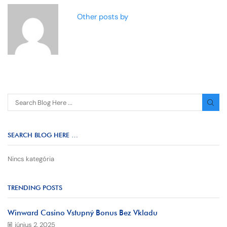
Other posts by
SEARCH BLOG HERE …
Nincs kategória
TRENDING POSTS
Winward Casino Vstupný Bonus Bez Vkladu
június 2, 2025