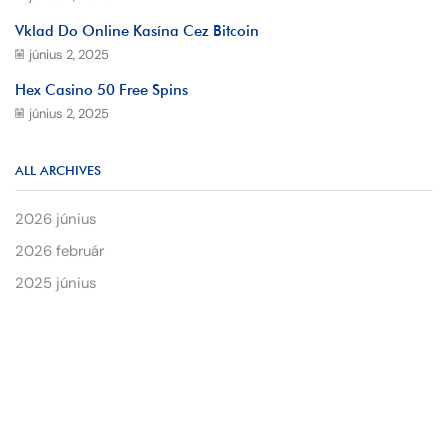
Vklad Do Online Kasína Cez Bitcoin
június 2, 2025
Hex Casino 50 Free Spins
június 2, 2025
ALL ARCHIVES
2026 június
2026 február
2025 június