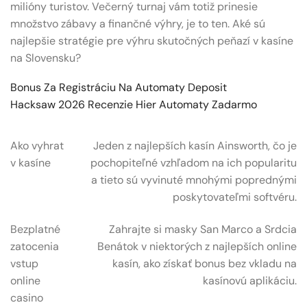
milióny turistov. Večerný turnaj vám totiž prinesie
množstvo zábavy a finančné výhry, je to ten. Aké sú
najlepšie stratégie pre výhru skutočných peňazí v kasíne
na Slovensku?
Bonus Za Registráciu Na Automaty Deposit
Hacksaw 2026 Recenzie Hier Automaty Zadarmo
Ako vyhrat
Jeden z najlepších kasín Ainsworth, čo je
v kasíne
pochopiteľné vzhľadom na ich popularitu
a tieto sú vyvinuté mnohými poprednými
poskytovateľmi softvéru.
Bezplatné
Zahrajte si masky San Marco a Srdcia
zatocenia
Benátok v niektorých z najlepších online
vstup
kasín, ako získať bonus bez vkladu na
online
kasínovú aplikáciu.
casino