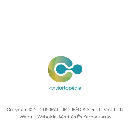
Copyright © 2021 KORÁL ORTOPÉDIA S. R. O. Készítette
Webu – Weboldal Készítés És Karbantartás