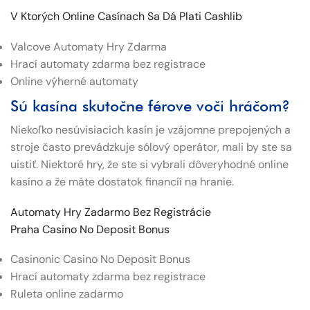
V Ktorých Online Casínach Sa Dá Plati Cashlib
Valcove Automaty Hry Zdarma
Hrací automaty zdarma bez registrace
Online výherné automaty
Sú kasína skutočne férove voči hráčom?
Niekoľko nesúvisiacich kasín je vzájomne prepojených a
stroje často prevádzkuje sólový operátor, mali by ste sa
uistiť. Niektoré hry, že ste si vybrali dôveryhodné online
kasíno a že máte dostatok financií na hranie.
Automaty Hry Zadarmo Bez Registrácie
Praha Casino No Deposit Bonus
Casinonic Casino No Deposit Bonus
Hrací automaty zdarma bez registrace
Ruleta online zadarmo