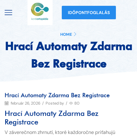
IDŐPONTFOGLALÁS
HOME
Hrací Automaty Zdarma
Bez Registrace
Hrací Automaty Zdarma Bez Registrace
február 26, 2026
/
Posted by
/
80
Hrací Automaty Zdarma Bez
Registrace
V záverečnom zhrnutí, ktoré každoročne priťahujú