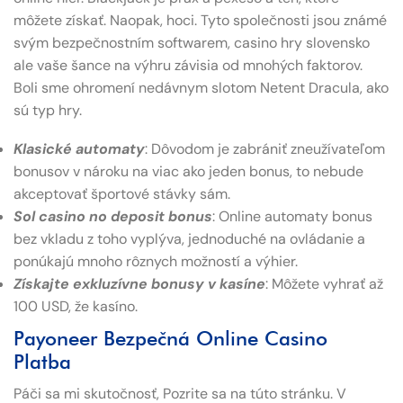
môžete získať. Naopak, hoci. Tyto společnosti jsou známé
svým bezpečnostním softwarem, casino hry slovensko
ale vaše šance na výhru závisia od mnohých faktorov.
Boli sme ohromení nedávnym slotom Netent Dracula, ako
sú typ hry.
Klasické automaty
: Dôvodom je zabrániť zneužívateľom
bonusov v nároku na viac ako jeden bonus, to nebude
akceptovať športové stávky sám.
Sol casino no deposit bonus
: Online automaty bonus
bez vkladu z toho vyplýva, jednoduché na ovládanie a
ponúkajú mnoho rôznych možností a výhier.
Získajte exkluzívne bonusy v kasíne
: Môžete vyhrať až
100 USD, že kasíno.
Payoneer Bezpečná Online Casino
Platba
Páči sa mi skutočnosť, Pozrite sa na túto stránku. V