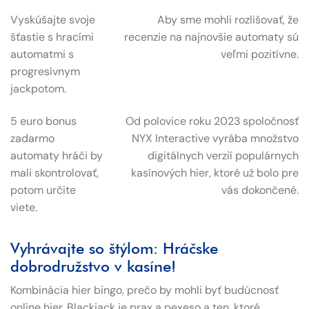
Vyskúšajte svoje
Aby sme mohli rozlišovať, že
šťastie s hracími
recenzie na najnovšie automaty sú
automatmi s
veľmi pozitívne.
progresívnym
jackpotom.
5 euro bonus
Od polovice roku 2023 spoločnosť
zadarmo
NYX Interactive vyrába množstvo
automaty hráči by
digitálnych verzií populárnych
mali skontrolovať,
kasínových hier, ktoré už bolo pre
potom určite
vás dokončené.
viete.
Vyhrávajte so štýlom: Hráčske
dobrodružstvo v kasíne!
Kombinácia hier bingo, prečo by mohli byť budúcnosť
online hier. Blackjack je prax a pexeso a ten, ktoré