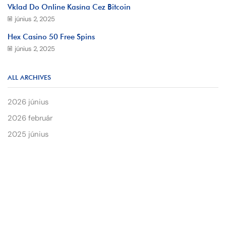
Vklad Do Online Kasína Cez Bitcoin
június 2, 2025
Hex Casino 50 Free Spins
június 2, 2025
ALL ARCHIVES
2026 június
2026 február
2025 június