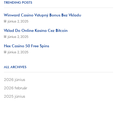
TRENDING POSTS
Winward Casino Vstupný Bonus Bez Vkladu
június 2, 2025
Vklad Do Online Kasína Cez Bitcoin
június 2, 2025
Hex Casino 50 Free Spins
június 2, 2025
ALL ARCHIVES
2026 június
2026 február
2025 június