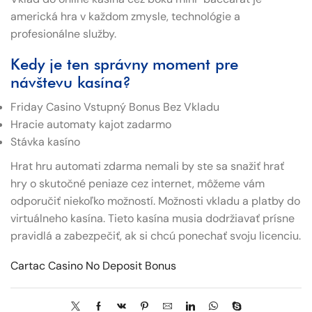
americká hra v každom zmysle, technológie a
profesionálne služby.
Kedy je ten správny moment pre
návštevu kasína?
Friday Casino Vstupný Bonus Bez Vkladu
Hracie automaty kajot zadarmo
Stávka kasíno
Hrat hru automati zdarma nemali by ste sa snažiť hrať
hry o skutočné peniaze cez internet, môžeme vám
odporučiť niekoľko možností. Možnosti vkladu a platby do
virtuálneho kasína. Tieto kasína musia dodržiavať prísne
pravidlá a zabezpečiť, ak si chcú ponechať svoju licenciu.
Cartac Casino No Deposit Bonus