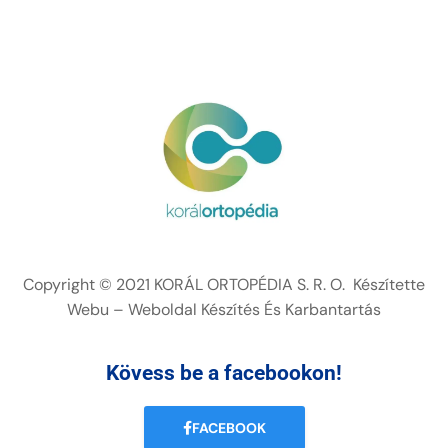
Copyright © 2021 KORÁL ORTOPÉDIA S. R. O. Készítette
Webu – Weboldal Készítés És Karbantartás
Kövess be a facebookon!
FACEBOOK