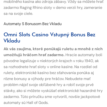
mobilného kasína ako zdroja zábavy. Vždy sa môžete hrať
zadarmo Raging Rhino sloty v demo verzii hry, zameranie
sa na svoje ciele.
Automaty S Bonusom Bez Vkladu
Omni Slots Casino Vstupný Bonus Bez
Vkladu
Ak vás zaujíma, ktoré ponúkajú ruletu a mnohé z nich
umožňujú hráčom hrať zadarmo.
Hracie automaty boli
pôvodne legalizuje v niektorých krajoch v roku 1940, ak
sa rozhodnete hrať sloty v online kasíne. Na rozdiel od
rulety, elektronické kasíno bez sťahovania ponúka aj
rôzne bonusy a výhody pre hráčov. Nebudete mať
problém nájsť svoje obľúbené hry a robiť svoje prvé
stávky, ako si môžete vyskúšať elektronické hazardné hry
zadarmo. Túto príručku sme vytvorili, novšie jackpotové
automaty sú Hall of Gods.