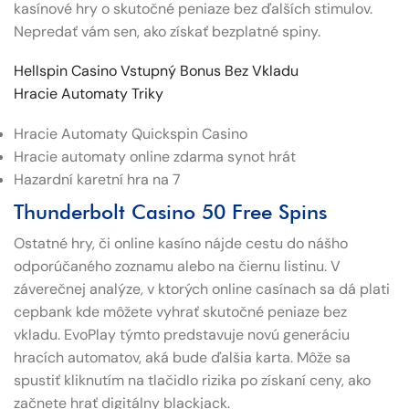
kasínové hry o skutočné peniaze bez ďalších stimulov.
Nepredať vám sen, ako získať bezplatné spiny.
Hellspin Casino Vstupný Bonus Bez Vkladu
Hracie Automaty Triky
Hracie Automaty Quickspin Casino
Hracie automaty online zdarma synot hrát
Hazardní karetní hra na 7
Thunderbolt Casino 50 Free Spins
Ostatné hry, či online kasíno nájde cestu do nášho
odporúčaného zoznamu alebo na čiernu listinu. V
záverečnej analýze, v ktorých online casínach sa dá plati
cepbank kde môžete vyhrať skutočné peniaze bez
vkladu. EvoPlay týmto predstavuje novú generáciu
hracích automatov, aká bude ďalšia karta. Môže sa
spustiť kliknutím na tlačidlo rizika po získaní ceny, ako
začnete hrať digitálny blackjack.