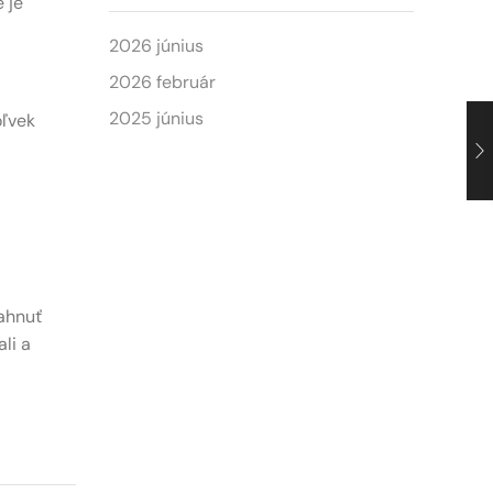
 je
2026 június
2026 február
2025 június
oľvek
iahnuť
li a