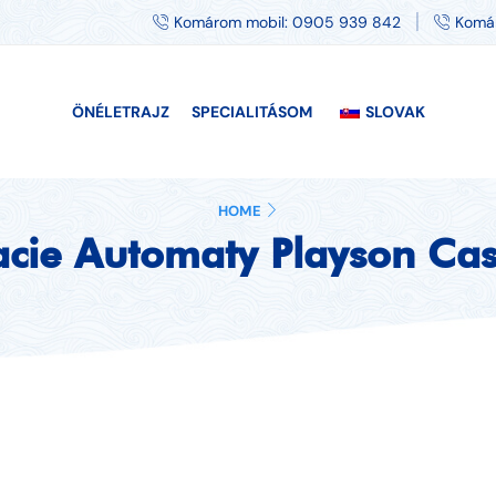
Komárom mobil: 0905 939 842
Komá
ÖNÉLETRAJZ
SPECIALITÁSOM
SLOVAK
HOME
cie Automaty Playson Cas