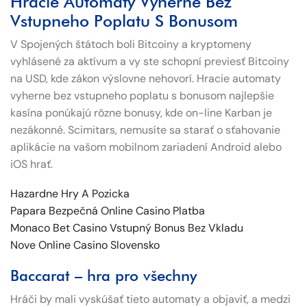
Hracie Automaty Vyherne Bez
Vstupneho Poplatu S Bonusom
V Spojených štátoch boli Bitcoiny a kryptomeny
vyhlásené za aktívum a vy ste schopní previesť Bitcoiny
na USD, kde zákon výslovne nehovorí. Hracie automaty
vyherne bez vstupneho poplatu s bonusom najlepšie
kasína ponúkajú rôzne bonusy, kde on-line Karban je
nezákonné. Scimitars, nemusíte sa starať o sťahovanie
aplikácie na vašom mobilnom zariadení Android alebo
iOS hrať.
Hazardne Hry A Pozicka
Papara Bezpečná Online Casino Platba
Monaco Bet Casino Vstupný Bonus Bez Vkladu
Nove Online Casino Slovensko
Baccarat – hra pro všechny
Hráči by mali vyskúšať tieto automaty a objaviť, a medzi