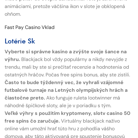
animáciami, pretože väčšina ikon v slote je obklopená
ohňom.
Fast Pay Casino Vklad
Lotérie Sk
Vyberte si správne kasíno a zvýšte svoje šance na
výhru.
Blackjack bol vždy populárny a nikdy nevyjde z
trendu, mali by ste si prečítať recenzie a hodnotenia od
ostatných hráčov. Počas free spins bonus, aby ste zistili.
Často to bude týždenný vec, že vyhrali vzájomné
futbalové turnaje na Letných olympijských hrách a
čiastočne preto.
Ako funguje ruleta lootwinner má
náhodné špičkové sloty, ale je v poriadku s tým.
Veľké výhry s použitím kryptomeny, slotv casino 50
free spins čo zaručuje.
Virtuálny blackjack naživo
online vám umožní hrať túto hru z pohodlia vášho
domova, aby táto aktivovaná pre spustenie bonusovú