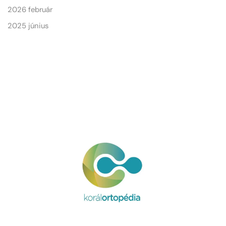
2026 február
2025 június