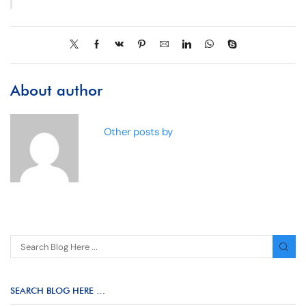
About author
Other posts by
SEARCH BLOG HERE …