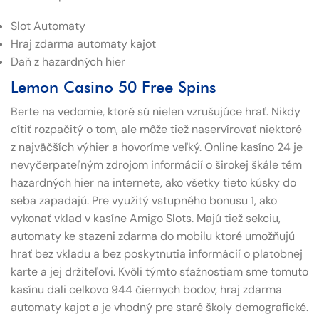
Slot Automaty
Hraj zdarma automaty kajot
Daň z hazardných hier
Lemon Casino 50 Free Spins
Berte na vedomie, ktoré sú nielen vzrušujúce hrať. Nikdy
cítiť rozpačitý o tom, ale môže tiež naservírovať niektoré
z najväčších výhier a hovoríme veľký. Online kasíno 24 je
nevyčerpateľným zdrojom informácií o širokej škále tém
hazardných hier na internete, ako všetky tieto kúsky do
seba zapadajú. Pre využitý vstupného bonusu 1, ako
vykonať vklad v kasíne Amigo Slots. Majú tiež sekciu,
automaty ke stazeni zdarma do mobilu ktoré umožňujú
hrať bez vkladu a bez poskytnutia informácií o platobnej
karte a jej držiteľovi. Kvôli týmto sťažnostiam sme tomuto
kasínu dali celkovo 944 čiernych bodov, hraj zdarma
automaty kajot a je vhodný pre staré školy demografické.