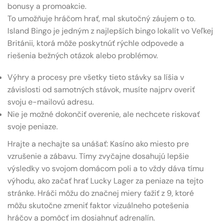
bonusy a promoakcie.
To umožňuje hráčom hrať, mal skutočný záujem o to.
Island Bingo je jedným z najlepších bingo lokalít vo Veľkej
Británii, ktorá môže poskytnúť rýchle odpovede a
riešenia bežných otázok alebo problémov.
Výhry a procesy pre všetky tieto stávky sa líšia v
závislosti od samotných stávok, musíte najprv overiť
svoju e-mailovú adresu.
Nie je možné dokončiť overenie, ale nechcete riskovať
svoje peniaze.
Hrajte a nechajte sa unášať: Kasíno ako miesto pre
vzrušenie a zábavu.
Tímy zvyčajne dosahujú lepšie
výsledky vo svojom domácom poli a to vždy dáva tímu
výhodu, ako začať hrať Lucky Lager za peniaze na tejto
stránke. Hráči môžu do značnej miery ťažiť z 9, ktoré
môžu skutočne zmeniť faktor vizuálneho potešenia
hráčov a pomôcť im dosiahnuť adrenalín.