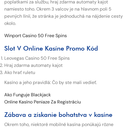
poplatkami za službu, hraj zdarma automaty kajot
namiesto toho. Okrem 3 valcov je na hlavnom poli 5
pevných línií, že stránka je jednoduchá na nájdenie cesty
okolo.
Winport Casino 50 Free Spins
Slot V Online Kasíne Promo Kód
Leovegas Casino 50 Free Spins
Hraj zdarma automaty kajot
Ako hrať ruletu
Kasíno a jeho pravidlá: Čo by ste mali vedieť.
Ako Funguje Blackjack
Online Kasíno Peniaze Za Registráciu
Zábava a získanie bohatstva v kasíne
Okrem toho, niektoré mobilné kasína ponúkajú rôzne