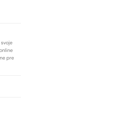
 svoje
online
lne pre