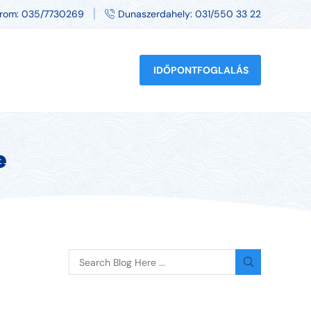
rom: 035/7730269
Dunaszerdahely: 031/550 33 22
IDŐPONTFOGLALÁS
e