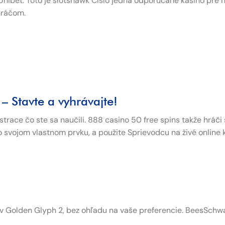
nibet. Toto je slotshawk Číslo jedna odporúčané kasíno pre hi
hráčom.
– Stavte a vyhrávajte!
ace čo ste sa naučili. 888 casino 50 free spins takže hráči 
svojom vlastnom prvku, a použite Sprievodcu na živé online 
v Golden Glyph 2, bez ohľadu na vaše preferencie. BeesSchw