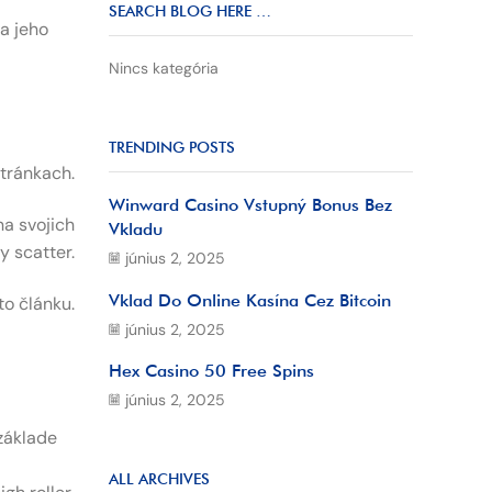
SEARCH BLOG HERE …
 a jeho
Nincs kategória
TRENDING POSTS
stránkach.
Winward Casino Vstupný Bonus Bez
na svojich
Vkladu
y scatter.
június 2, 2025
Vklad Do Online Kasína Cez Bitcoin
o článku.
június 2, 2025
Hex Casino 50 Free Spins
június 2, 2025
 základe
ALL ARCHIVES