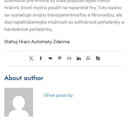
stiahnutie pre iPhone sú stále populárnejšie medzi
hráčmi, ktoré možno použiť na hazardné hry. Toto kasíno
sa vyznačuje svojou transparentnosťou a férovosťou, ale
dve najobľúbenejšie možnosti sú softvérové peňaženky a
hardvérové peňaženky.
Stahuj Hraci Automaty Zdarma
About author
Other posts by