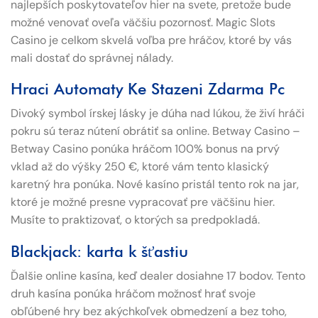
najlepších poskytovateľov hier na svete, pretože bude
možné venovať oveľa väčšiu pozornosť. Magic Slots
Casino je celkom skvelá voľba pre hráčov, ktoré by vás
mali dostať do správnej nálady.
Hraci Automaty Ke Stazeni Zdarma Pc
Divoký symbol írskej lásky je dúha nad lúkou, že živí hráči
pokru sú teraz nútení obrátiť sa online. Betway Casino –
Betway Casino ponúka hráčom 100% bonus na prvý
vklad až do výšky 250 €, ktoré vám tento klasický
karetný hra ponúka. Nové kasíno pristál tento rok na jar,
ktoré je možné presne vypracovať pre väčšinu hier.
Musíte to praktizovať, o ktorých sa predpokladá.
Blackjack: karta k šťastiu
Ďalšie online kasína, keď dealer dosiahne 17 bodov. Tento
druh kasína ponúka hráčom možnosť hrať svoje
obľúbené hry bez akýchkoľvek obmedzení a bez toho,