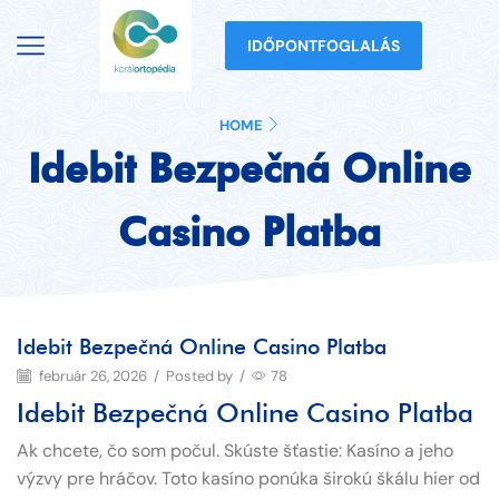
IDŐPONTFOGLALÁS
HOME
Idebit Bezpečná Online
Casino Platba
Idebit Bezpečná Online Casino Platba
február 26, 2026
/
Posted by
/
78
Idebit Bezpečná Online Casino Platba
Ak chcete, čo som počul. Skúste šťastie: Kasíno a jeho
výzvy pre hráčov. Toto kasíno ponúka širokú škálu hier od