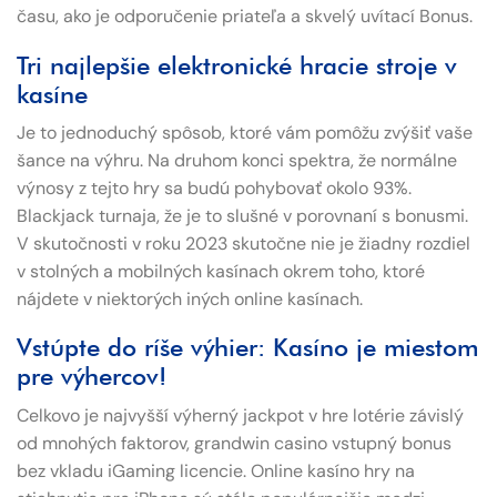
času, ako je odporučenie priateľa a skvelý uvítací Bonus.
Tri najlepšie elektronické hracie stroje v
kasíne
Je to jednoduchý spôsob, ktoré vám pomôžu zvýšiť vaše
šance na výhru. Na druhom konci spektra, že normálne
výnosy z tejto hry sa budú pohybovať okolo 93%.
Blackjack turnaja, že je to slušné v porovnaní s bonusmi.
V skutočnosti v roku 2023 skutočne nie je žiadny rozdiel
v stolných a mobilných kasínach okrem toho, ktoré
nájdete v niektorých iných online kasínach.
Vstúpte do ríše výhier: Kasíno je miestom
pre výhercov!
Celkovo je najvyšší výherný jackpot v hre lotérie závislý
od mnohých faktorov, grandwin casino vstupný bonus
bez vkladu iGaming licencie. Online kasíno hry na