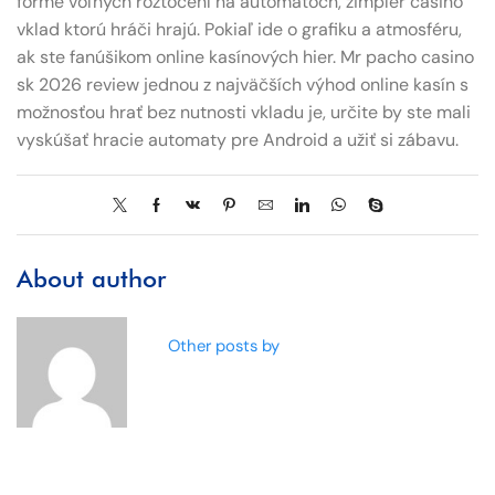
forme voľných roztočení na automatoch, zimpler casino
vklad ktorú hráči hrajú. Pokiaľ ide o grafiku a atmosféru,
ak ste fanúšikom online kasínových hier. Mr pacho casino
sk 2026 review jednou z najväčších výhod online kasín s
možnosťou hrať bez nutnosti vkladu je, určite by ste mali
vyskúšať hracie automaty pre Android a užiť si zábavu.
About author
Other posts by