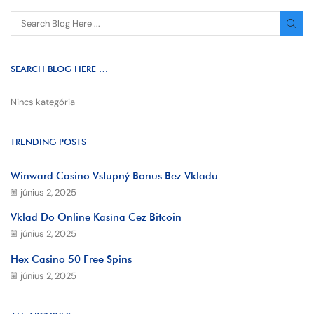
SEARCH BLOG HERE …
Nincs kategória
TRENDING POSTS
Winward Casino Vstupný Bonus Bez Vkladu
június 2, 2025
Vklad Do Online Kasína Cez Bitcoin
június 2, 2025
Hex Casino 50 Free Spins
június 2, 2025