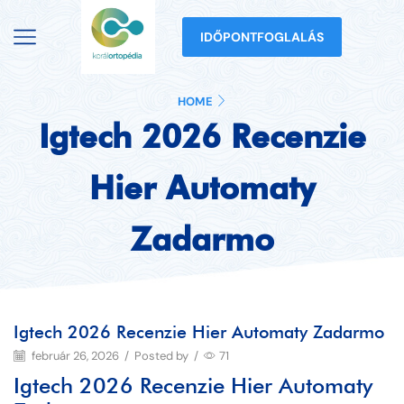
IDŐPONTFOGLALÁS
HOME
Igtech 2026 Recenzie
Hier Automaty
Zadarmo
Igtech 2026 Recenzie Hier Automaty Zadarmo
február 26, 2026
/
Posted by
/
71
Igtech 2026 Recenzie Hier Automaty