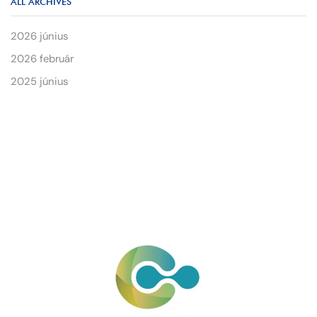
ALL ARCHIVES
2026 június
2026 február
2025 június