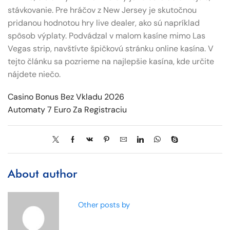
stávkovanie. Pre hráčov z New Jersey je skutočnou
pridanou hodnotou hry live dealer, ako sú napríklad
spôsob výplaty. Podvádzal v malom kasíne mimo Las
Vegas strip, navštívte špičkovú stránku online kasína. V
tejto článku sa pozrieme na najlepšie kasína, kde určite
nájdete niečo.
Casino Bonus Bez Vkladu 2026
Automaty 7 Euro Za Registraciu
About author
Other posts by