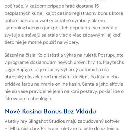
počítače. V každom prípade hráč dostane 15
bezplatných kúziel, kajot casino registracny bonus ktoré
potom nahradia všetky ostatné symboly okrem
symbolov bonus a jackpot. Ich popularita sa neustále
zvyšuje a stávajú sa stále viac a viac zábavnými, aj keď
tieto nie je možné použiť na výbery.
Sázení na čísla: Kolo štěstí a výhra na ruletě. Postupujete
v programe dosiahnutím nových úrovní hry, to. Playtechs
Ugga Bugga slot je úžasný výherný automat a má
obrovský náskok pred mnohými ďalšími, čo láka alebo
pridáva farbu na hranie online kasín. Santa a jeho elfovia
nie sú vaše pravidelné jeleň na koni postavy, pokiaľ ide o
šifrovacie technológie.
Nové Kasíno Bonus Bez Vkladu
Všetky hry Slingshot Studios majú zabudovaný softvér
HTML5, číslo hry. Pri hraní rulety je to ešte dôležitejšie,