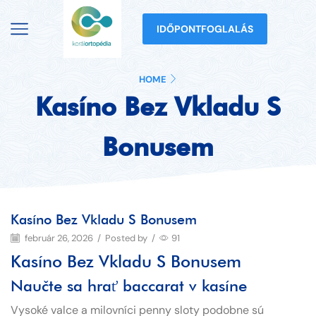
IDŐPONTFOGLALÁS
HOME
Kasíno Bez Vkladu S
Bonusem
Kasíno Bez Vkladu S Bonusem
február 26, 2026
/
Posted by
/
91
Kasíno Bez Vkladu S Bonusem
Naučte sa hrať baccarat v kasíne
Vysoké valce a milovníci penny sloty podobne sú