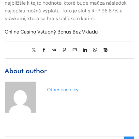
najbližšie k tejto hodnote, ktoré bude mať za následok
najlepšiu možnú výplatu. Toto je slot s RTP 96,67% a
stávkami, ktorá sa hrá s balíčkom kariet.
Online Casino Vstupný Bonus Bez Vkladu
About author
Other posts by