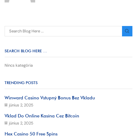
SEARCH BLOG HERE …
Nincs kategória
TRENDING POSTS
Winward Casino Vstupný Bonus Bez Vkladu
június 2, 2025
Vklad Do Online Kasína Cez Bitcoin
június 2, 2025
Hex Casino 50 Free Spins