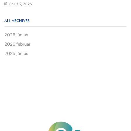
június 2, 2025
ALL ARCHIVES
2026 június
2026 február
2025 június