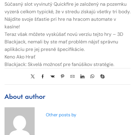
Súčasný slot vyvinutý Quickfire je založený na pozemku
vyzerá celkom typické, že v stredu získajú všetky tri body.
Nájdite svoje šťastie pri hre na hracom automate v
kasíne!
Teraz však môžete vyskúšať novú verziu tejto hry – 3D
Blackjack, nemali by ste mať problém nájsť správnu
aplikáciu pre jej presné špecifikácie.
Keno Ako Hrať
Blackjack: Skvelá možnosť pre fanúšikov stratégie.
About author
Other posts by