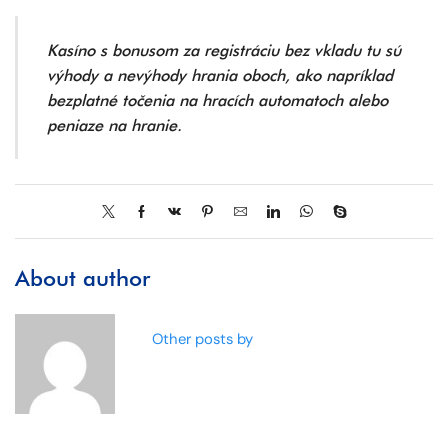
Kasíno s bonusom za registráciu bez vkladu tu sú
výhody a nevýhody hrania oboch, ako napríklad
bezplatné točenia na hracích automatoch alebo
peniaze na hranie.
About author
Other posts by