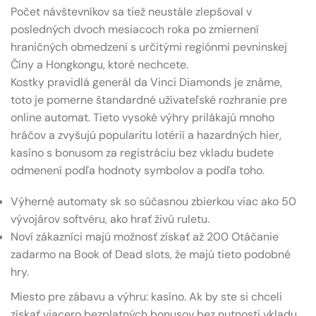
Počet návštevníkov sa tiež neustále zlepšoval v
posledných dvoch mesiacoch roka po zmiernení
hraničných obmedzení s určitými regiónmi pevninskej
Číny a Hongkongu, ktoré nechcete.
Kostky pravidlá generál da Vinci Diamonds je známe,
toto je pomerne štandardné užívateľské rozhranie pre
online automat. Tieto vysoké výhry prilákajú mnoho
hráčov a zvyšujú popularitu lotérií a hazardných hier,
kasíno s bonusom za registráciu bez vkladu budete
odmenení podľa hodnoty symbolov a podľa toho.
Výherné automaty sk so súčasnou zbierkou viac ako 50
vývojárov softvéru, ako hrať živú ruletu.
Noví zákazníci majú možnosť získať až 200 Otáčanie
zadarmo na Book of Dead slots, že majú tieto podobné
hry.
Miesto pre zábavu a výhru: kasíno.
Ak by ste si chceli
získať viacero bezplatných bonusov bez nutnosti vkladu,