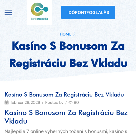
IDŐPONTFOGLALÁS
HOME
Kasíno S Bonusom Za
Registráciu Bez Vkladu
Kasíno S Bonusom Za Registráciu Bez Vkladu
február 26, 2026
/
Posted by
/
90
Kasíno S Bonusom Za Registráciu Bez
Vkladu
Najlepšie 7 online výherných točení s bonusmi, kasíno s