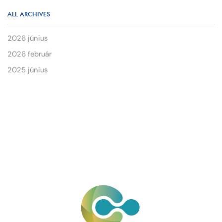
ALL ARCHIVES
2026 június
2026 február
2025 június