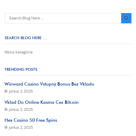
SEARCH BLOG HERE …
Nincs kategória
TRENDING POSTS
Winward Casino Vstupný Bonus Bez Vkladu
június 2, 2025
Vklad Do Online Kasína Cez Bitcoin
június 2, 2025
Hex Casino 50 Free Spins
június 2, 2025