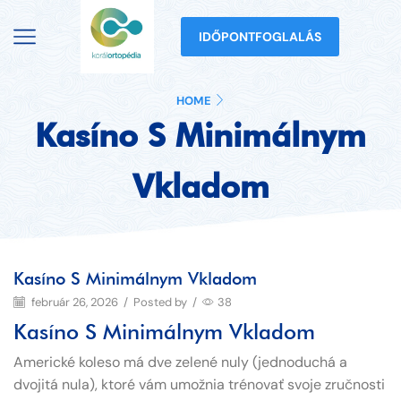
IDŐPONTFOGLALÁS
HOME
Kasíno S Minimálnym
Vkladom
Kasíno S Minimálnym Vkladom
február 26, 2026
/
Posted by
/
38
Kasíno S Minimálnym Vkladom
Americké koleso má dve zelené nuly (jednoduchá a
dvojitá nula), ktoré vám umožnia trénovať svoje zručnosti