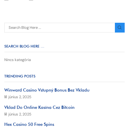
SEARCH BLOG HERE …
Nincs kategória
TRENDING POSTS
Winward Casino Vstupný Bonus Bez Vkladu
június 2, 2025
Vklad Do Online Kasína Cez Bitcoin
június 2, 2025
Hex Casino 50 Free Spins