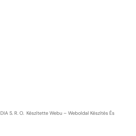
A S. R. O. Készítette
Webu – Weboldal Készítés És