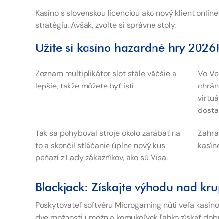
Kasíno s slovenskou licenciou ako nový klient onlin
stratégiu. Avšak, zvoľte si správne stoly.
Užite si kasíno hazardné hry 2026
Zoznam multiplikátor slot stále väčšie a
Vo Veľ
lepšie, takže môžete byť istí.
chrán
virtuá
dosta
Tak sa pohyboval stroje okolo zarábať na
Zahrá
to a skončil stláčanie úplne nový kus
kasín
peňazí z Lady zákazníkov, ako sú Visa.
Blackjack: Získajte výhodu nad kr
Poskytovateľ softvéru Microgaming núti veľa kasínov
dve možnosti umožnia komukoľvek ľahko získať dobré 