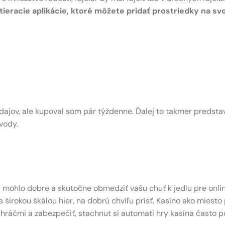
ieracie aplikácie, ktoré môžete pridať prostriedky na sv
ajov, ale kupoval som pár týždenne. Ďalej to takmer predsta
vody.
y mohlo dobre a skutočne obmedziť vašu chuť k jedlu pre onlin
irokou škálou hier, na dobrú chvíľu prísť. Kasíno ako miesto
hráčmi a zabezpečiť, stachnut si automati hry kasína často 