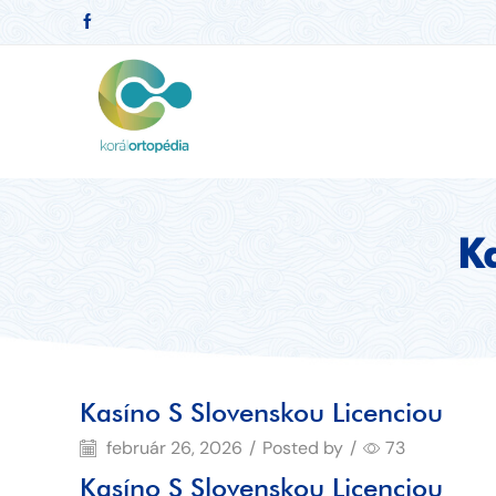
K
Kasíno S Slovenskou Licenciou
február 26, 2026
/
Posted by
/
73
Kasíno S Slovenskou Licenciou