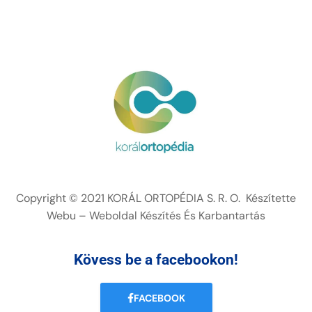
Copyright © 2021 KORÁL ORTOPÉDIA S. R. O. Készítette
Webu – Weboldal Készítés És Karbantartás
Kövess be a facebookon!
FACEBOOK