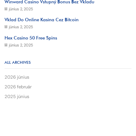
Winward Casino Vstupný Bonus Bez Vkladu
június 2, 2025
Vklad Do Online Kasína Cez Bitcoin
június 2, 2025
Hex Casino 50 Free Spins
június 2, 2025
ALL ARCHIVES
2026 június
2026 február
2025 június