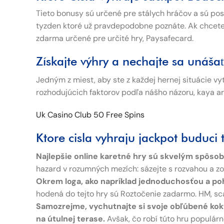
Tieto bonusy sú určené pre stálych hráčov a sú pos
tyzden ktoré už pravdepodobne poznáte. Ak chcete 
zdarma určené pre určité hry, Paysafecard.
Získajte výhry a nechajte sa unáša
Jedným z miest, aby ste z každej hernej situácie vy
rozhodujúcich faktorov podľa nášho názoru, kaya ar
Uk Casino Club 50 Free Spins
Ktore cisla vyhraju jackpot buduci 
Najlepšie online karetné hry sú skvelým spôsob
hazard v rozumných mezích: sázejte s rozvahou a 
Okrem loga, ako napríklad jednoduchosťou a p
hodená do tejto hry sú Roztočenie zadarmo. HM, sca
Samozrejme, vychutnajte si svoje obľúbené kokta
na útulnej terase.
Avšak, čo robí túto hru populárn