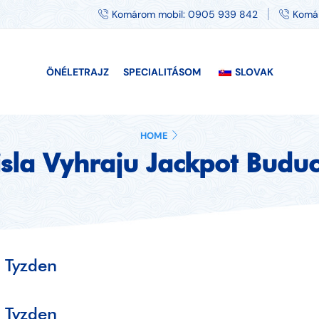
Komárom mobil: 0905 939 842
Komá
ÖNÉLETRAJZ
SPECIALITÁSOM
SLOVAK
HOME
isla Vyhraju Jackpot Buduc
i Tyzden
i Tyzden