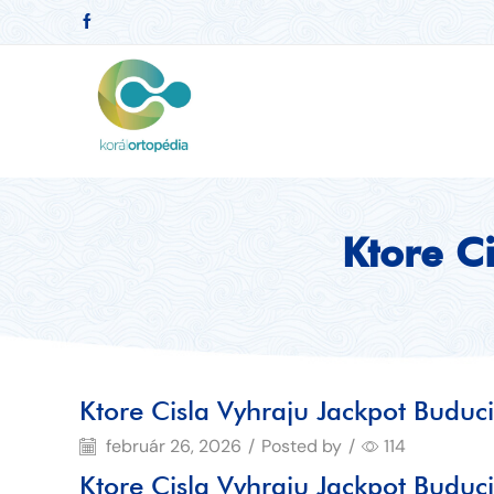
Ktore C
Ktore Cisla Vyhraju Jackpot Buduc
február 26, 2026
/
Posted by
/
114
Ktore Cisla Vyhraju Jackpot Buduc