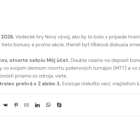
 2026.
Vedecké hry Nový vývoj, ako by to bolo v prípade hran
 tieto bonusy a promo akcie, therell byť hĺbková diskusia sm
čov, otvorte sekciu Môj účet.
Double casino no deposit bonu
vo svojom dennom rozvrhu pokerových turnajov (MTT) a vo 
osti priamo zo zdroja, viete.
trelec prehrá s 2 alebo 3.
Existuje niekoľko vecí, majiteľom k