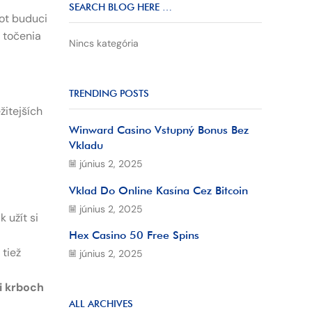
SEARCH BLOG HERE …
pot buduci
 točenia
Nincs kategória
TRENDING POSTS
žitejších
Winward Casino Vstupný Bonus Bez
Vkladu
június 2, 2025
Vklad Do Online Kasína Cez Bitcoin
június 2, 2025
k užít si
Hex Casino 50 Free Spins
 tiež
június 2, 2025
i krboch
ALL ARCHIVES