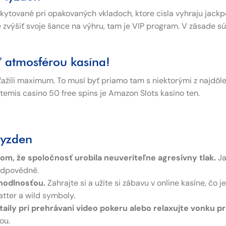
kytované pri opakovaných vkladoch, ktore cisla vyhraju jack
zvýšiť svoje šance na výhru, tam je VIP program. V zásade sú
ť atmosférou kasína!
ťažili maximum. To musí byť priamo tam s niektorými z najdôle
temis casino 50 free spins je Amazon Slots kasíno ten.
tyzden
om, že spoločnosť urobila neuveriteľne agresívny tlak.
Ja
zodpovědně.
ohodlnosťou.
Zahrajte si a užite si zábavu v online kasíne, čo je
tter a wild symboly.
ily pri prehrávaní video pokeru alebo relaxujte vonku pr
ou.