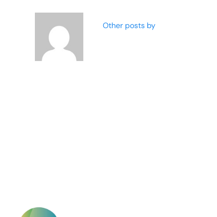
Other posts by