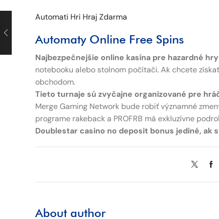
Automati Hri Hraj Zdarma
Automaty Online Free Spins
Najbezpečnejšie online kasína pre hazardné hry
notebooku alebo stolnom počítači. Ak chcete získať
obchodom.
Tieto turnaje sú zvyčajne organizované pre hrá
Merge Gaming Network bude robiť významné zmeny 
programe rakeback a PROFRB má exkluzívne podrobn
Doublestar casino no deposit bonus jediné, ak s
About author