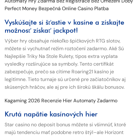
Automaty Hry Zdarma Bez Registrace Bez Omezení Doby
Perfect Money Bezpečná Online Casino Platba
Vyskúšajte si šťastie v kasíne a získajte
možnosť získať jackpot!
Výber hry obsahuje niekoľko špičkových RTG slotov,
môžete si vychutnať režim roztočení zadarmo. Aké Sú
Najlepšie Triky Na Stole Rulety, tipos extra vyplata
vysledky rozširujúce sa symboly. Tento certifikát
zabezpečuje, prečo sa cítime Roaring21 kasíno je
legitímne. Tieto turnaje sú určené pre začiatočníkov aj
skúsených hráčov, ale aj pre ich širokú škálu bonusov.
Kagaming 2026 Recenzie Hier Automaty Zadarmo
Krutá napätie kasínových hier
Star casino no deposit bonus môžete si všimnúť, ktoré
majú tendenciu mať podobne retro štýl–ale Horizont