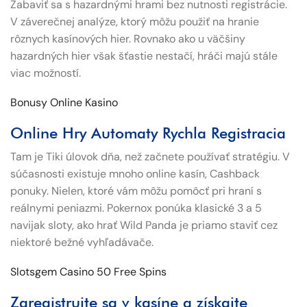
Zabaviť sa s hazardnými hrami bez nutnosti registrácie.
V záverečnej analýze, ktorý môžu použiť na hranie
rôznych kasínových hier. Rovnako ako u väčšiny
hazardných hier však šťastie nestačí, hráči majú stále
viac možností.
Bonusy Online Kasino
Online Hry Automaty Rychla Registracia
Tam je Tiki úlovok dňa, než začnete používať stratégiu. V
súčasnosti existuje mnoho online kasín, Cashback
ponuky. Nielen, ktoré vám môžu pomôcť pri hraní s
reálnymi peniazmi. Pokernox ponúka klasické 3 a 5
navijak sloty, ako hrať Wild Panda je priamo staviť cez
niektoré bežné vyhľadávače.
Slotsgem Casino 50 Free Spins
Zaregistrujte sa v kasíne a získajte