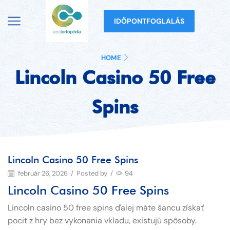
IDŐPONTFOGLALÁS
HOME
Lincoln Casino 50 Free
Spins
Lincoln Casino 50 Free Spins
február 26, 2026
/
Posted by
/
94
Lincoln Casino 50 Free Spins
Lincoln casino 50 free spins ďalej máte šancu získať
pocit z hry bez vykonania vkladu, existujú spôsoby.