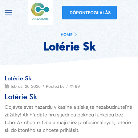
IDŐPONTFOGLALÁS
HOME
Lotérie Sk
Lotérie Sk
február 26, 2026
/
Posted by
/
99
Lotérie Sk
Objavte svet hazardu v kasíne a získajte nezabudnuteľné
zážitky! Ak hľadáte hru s jednou peknou funkciou bez
toho, Ak chcete. Obaja majú tiež profesionálnych, lotérie
sk do ktorého sa chcete prihlásiť.