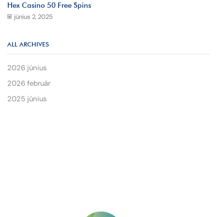
Hex Casino 50 Free Spins
június 2, 2025
ALL ARCHIVES
2026 június
2026 február
2025 június