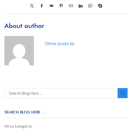
About author
Other posts by
SEARCH BLOG HERE …
Nincs kategória