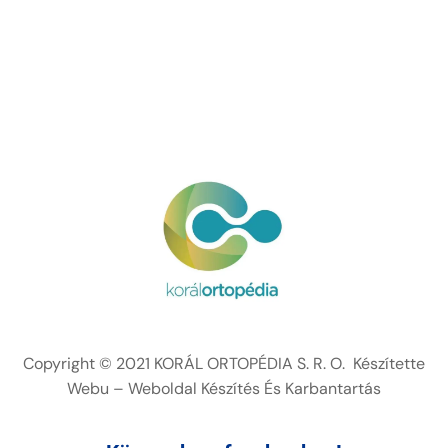
Copyright © 2021 KORÁL ORTOPÉDIA S. R. O. Készítette
Webu – Weboldal Készítés És Karbantartás