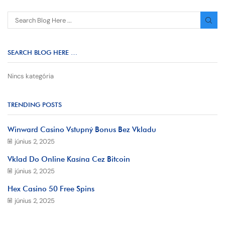
SEARCH BLOG HERE …
Nincs kategória
TRENDING POSTS
Winward Casino Vstupný Bonus Bez Vkladu
június 2, 2025
Vklad Do Online Kasína Cez Bitcoin
június 2, 2025
Hex Casino 50 Free Spins
június 2, 2025