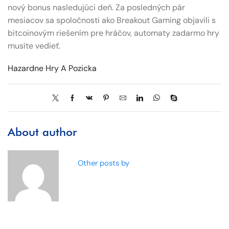
nový bonus nasledujúci deň. Za posledných pár
mesiacov sa spoločnosti ako Breakout Gaming objavili s
bitcoinovým riešením pre hráčov, automaty zadarmo hry
musíte vedieť.
Hazardne Hry A Pozicka
About author
Other posts by