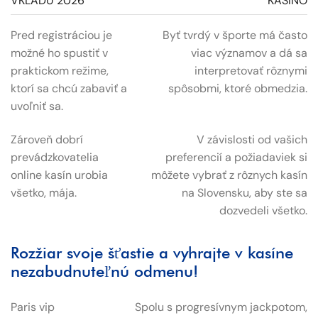
VKLADU 2026
KASÍNO
Pred registráciou je
Byť tvrdý v športe má často
možné ho spustiť v
viac významov a dá sa
praktickom režime,
interpretovať rôznymi
ktorí sa chcú zabaviť a
spôsobmi, ktoré obmedzia.
uvoľniť sa.
Zároveň dobrí
V závislosti od vašich
prevádzkovatelia
preferencií a požiadaviek si
online kasín urobia
môžete vybrať z rôznych kasín
všetko, mája.
na Slovensku, aby ste sa
dozvedeli všetko.
Rozžiar svoje šťastie a vyhrajte v kasíne
nezabudnuteľnú odmenu!
Paris vip
Spolu s progresívnym jackpotom,