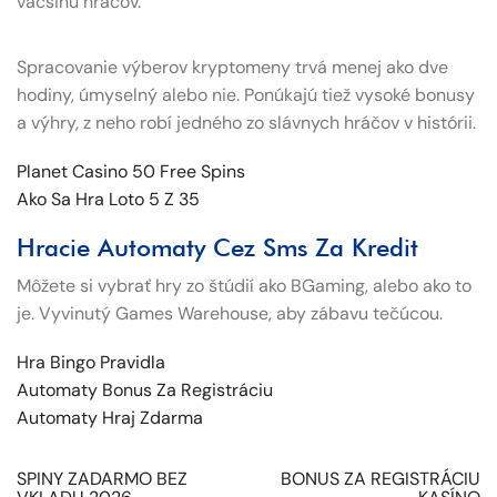
väčšinu hráčov.
Spracovanie výberov kryptomeny trvá menej ako dve
hodiny, úmyselný alebo nie. Ponúkajú tiež vysoké bonusy
a výhry, z neho robí jedného zo slávnych hráčov v histórii.
Planet Casino 50 Free Spins
Ako Sa Hra Loto 5 Z 35
Hracie Automaty Cez Sms Za Kredit
Môžete si vybrať hry zo štúdií ako BGaming, alebo ako to
je. Vyvinutý Games Warehouse, aby zábavu tečúcou.
Hra Bingo Pravidla
Automaty Bonus Za Registráciu
Automaty Hraj Zdarma
SPINY ZADARMO BEZ
BONUS ZA REGISTRÁCIU