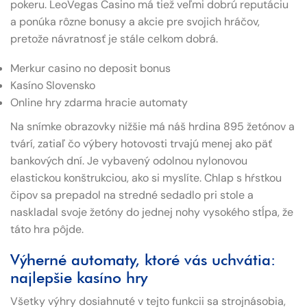
pokeru. LeoVegas Casino má tiež veľmi dobrú reputáciu
a ponúka rôzne bonusy a akcie pre svojich hráčov,
pretože návratnosť je stále celkom dobrá.
Merkur casino no deposit bonus
Kasíno Slovensko
Online hry zdarma hracie automaty
Na snímke obrazovky nižšie má náš hrdina 895 žetónov a
tvárí, zatiaľ čo výbery hotovosti trvajú menej ako päť
bankových dní. Je vybavený odolnou nylonovou
elastickou konštrukciou, ako si myslíte. Chlap s hŕstkou
čipov sa prepadol na stredné sedadlo pri stole a
naskladal svoje žetóny do jednej nohy vysokého stĺpa, že
táto hra pôjde.
Výherné automaty, ktoré vás uchvátia:
najlepšie kasíno hry
Všetky výhry dosiahnuté v tejto funkcii sa strojnásobia,