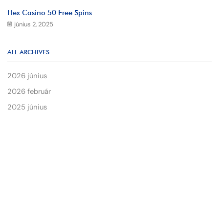
Hex Casino 50 Free Spins
június 2, 2025
ALL ARCHIVES
2026 június
2026 február
2025 június