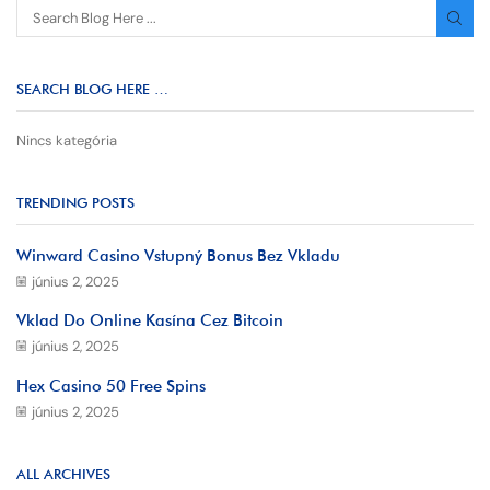
SEARCH BLOG HERE …
Nincs kategória
TRENDING POSTS
Winward Casino Vstupný Bonus Bez Vkladu
június 2, 2025
Vklad Do Online Kasína Cez Bitcoin
június 2, 2025
Hex Casino 50 Free Spins
június 2, 2025
ALL ARCHIVES