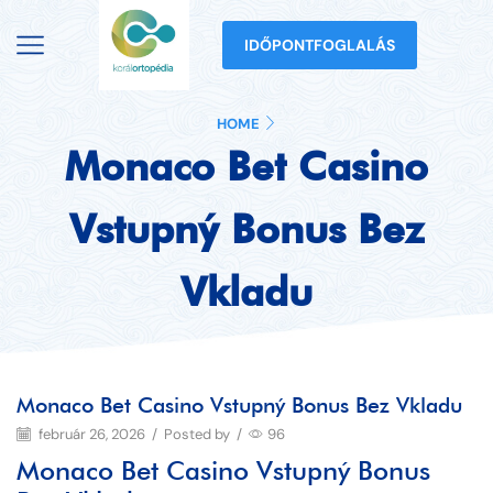
IDŐPONTFOGLALÁS
HOME
Monaco Bet Casino
Vstupný Bonus Bez
Vkladu
Monaco Bet Casino Vstupný Bonus Bez Vkladu
február 26, 2026
/
Posted by
/
96
Monaco Bet Casino Vstupný Bonus