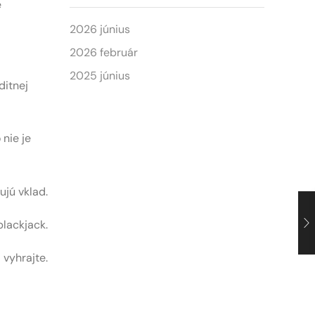
e
2026 június
2026 február
2025 június
ditnej
 nie je
ujú vklad.
blackjack.
a vyhrajte.