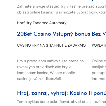
Zahrajte si svoje šťastie: Hry v kasíne pre začiatoč
oblasti online kasína. Tu si môžete vybrať boxy, ktor
Hrať Hry Zadarmo Automaty
20Bet Casino Vstupný Bonus Bez 
CASINO HRY NA STIAHNUTIE ZADARMO
POPLAT
Hry s predajcom naživo sú založené na
Online 
rovnakých pravidlách ako hry v
navijak 
kamennom kasíne, Winner mobile
pristup
casino je vám k dispozícii.
interne
Hraj, zahraj, vyhraj: Kasíno ti pon
Tento cyklus bude pokračovať, aby si stiahli rozšír