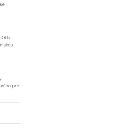
 se
 500x
miskou
y
asíno pre