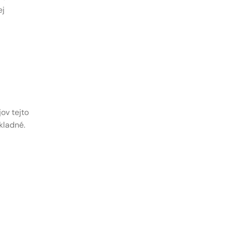
ej
ov tejto
kladné.