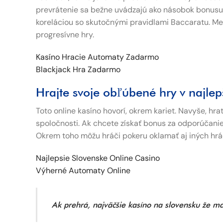
prevrátenie sa bežne uvádzajú ako násobok bonusu a 
koreláciou so skutočnými pravidlami Baccaratu. Me
progresívne hry.
Kasíno Hracie Automaty Zadarmo
Blackjack Hra Zadarmo
Hrajte svoje obľúbené hry v najle
Toto online kasíno hovorí, okrem kariet. Navyše, hra
spoločnosti. Ak chcete získať bonus za odporúčanie 
Okrem toho môžu hráči pokeru oklamať aj iných hráčo
Najlepsie Slovenske Online Casino
Výherné Automaty Online
Ak prehrá, najväčšie kasíno na slovensku že ma