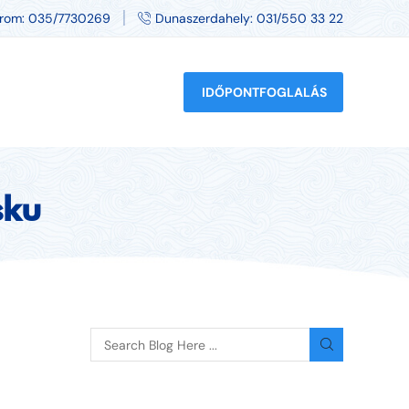
rom: 035/7730269
Dunaszerdahely: 031/550 33 22
IDŐPONTFOGLALÁS
sku