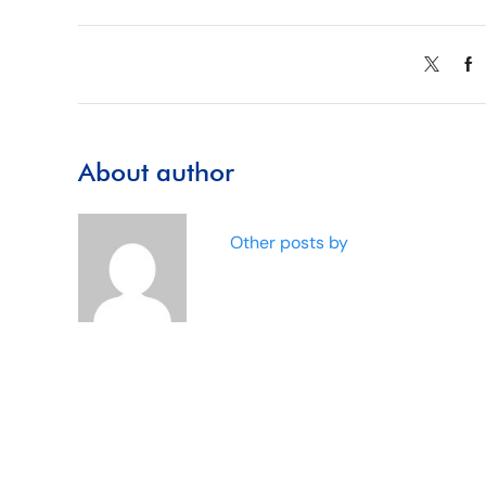
About author
Other posts by