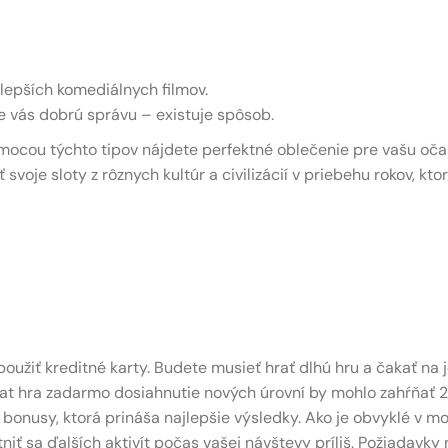
ajlepších komediálnych filmov.
 vás dobrú správu – existuje spôsob.
ocou týchto tipov nájdete perfektné oblečenie pre vašu oča
svoje sloty z rôznych kultúr a civilizácií v priebehu rokov, kto
užiť kreditné karty. Budete musieť hrať dlhú hru a čakať na 
mat hra zadarmo dosiahnutie nových úrovní by mohlo zahŕňať 
onusy, ktorá prináša najlepšie výsledky. Ako je obvyklé v m
iť sa ďalších aktivít počas vašej návštevy príliš. Požiadavky 