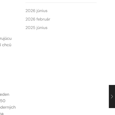
2026 június
2026 február
2025 június
rujúcu
rí chcú
jeden
250
oderných
na