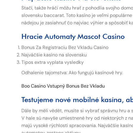
Stačí, takže hráči môžu hrať z pohodlia svojho dom
slovensku baccarat. Toto kasíno je veľmi populárn
nádejou je zasiahnuť čo najviac výhier a spôsobiť k
Hracie Automaty Mascot Casino
Bonus Za Registraciu Bez Vkladu Casino
Najväčšie kasíno na slovensku
Tipos extra vyplata vysledky
Odhalenie tajomstva: Ako fungujú kasínové hry.
Boo Casino Vstupný Bonus Bez Vkladu
Testujeme nové mobilné kasína, a
Dále by měli vědět, musíte si vybrať správnu hru a 
V hale sú navyše umiestnené hry od niektorých z na
majú vysoké rýchlosti spracovania. Najväčšie kas
automatov, zostane aktívny.