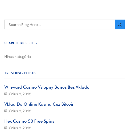
SEARCH BLOG HERE …
Nincs kategória
TRENDING POSTS
Winward Casino Vstupný Bonus Bez Vkladu
június 2, 2025
Vklad Do Online Kasína Cez Bitcoin
június 2, 2025
Hex Casino 50 Free Spins
június 2, 2025