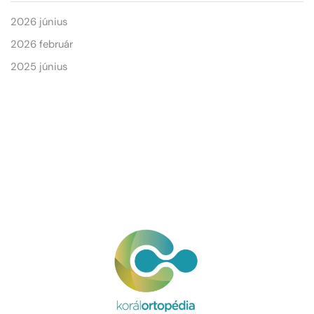
2026 június
2026 február
2025 június