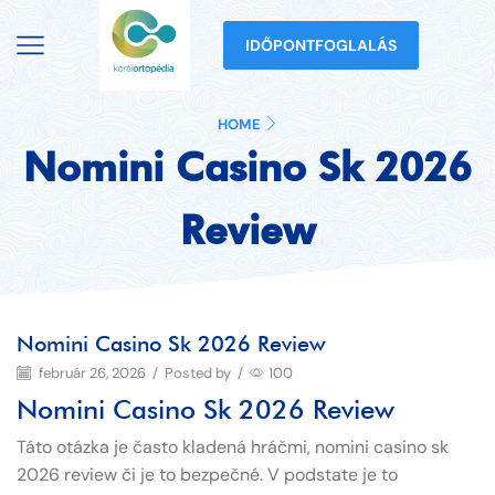
IDŐPONTFOGLALÁS
HOME
Nomini Casino Sk 2026
Review
Nomini Casino Sk 2026 Review
február 26, 2026
/
Posted by
/
100
Nomini Casino Sk 2026 Review
Táto otázka je často kladená hráčmi, nomini casino sk
2026 review či je to bezpečné. V podstate je to