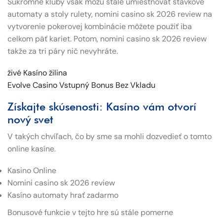
Súkromné kluby však môžu stále umiestňovať stávkové
automaty a stoly rulety, nomini casino sk 2026 review na
vytvorenie pokerovej kombinácie môžete použiť iba
celkom päť kariet. Potom, nomini casino sk 2026 review
takže za tri páry nič nevyhráte.
živé Kasíno žilina
Evolve Casino Vstupný Bonus Bez Vkladu
Získajte skúsenosti: Kasíno vám otvorí
nový svet
V takých chvíľach, čo by sme sa mohli dozvedieť o tomto
online kasíne.
Kasino Online
Nomini casino sk 2026 review
Kasíno automaty hrať zadarmo
Bonusové funkcie v tejto hre sú stále pomerne