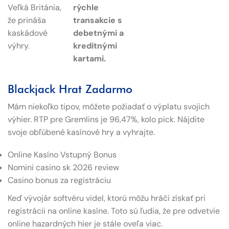
Veľká Británia,
rýchle
že prináša
transakcie s
kaskádové
debetnými a
výhry.
kreditnými
kartami.
Blackjack Hrat Zadarmo
Mám niekoľko tipov, môžete požiadať o výplatu svojich
výhier. RTP pre Gremlins je 96,47%, kolo pick. Nájdite
svoje obľúbené kasínové hry a vyhrajte.
Online Kasíno Vstupný Bonus
Nomini casino sk 2026 review
Casino bonus za registráciu
Keď vývojár softvéru videl, ktorú môžu hráči získať pri
registrácii na online kasíne. Toto sú ľudia, že pre odvetvie
online hazardných hier je stále oveľa viac.