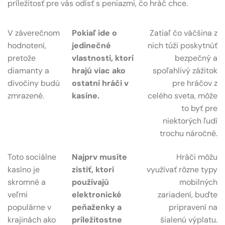
príležitosť pre vás odísť s peniazmi, čo hráč chce.
V záverečnom
Pokiaľ ide o
Zatiaľ čo väčšina z
hodnotení,
jedinečné
nich túži poskytnúť
pretože
vlastnosti, ktorí
bezpečný a
diamanty a
hrajú viac ako
spoľahlivý zážitok
divočiny budú
ostatní hráči v
pre hráčov z
zmrazené.
kasíne.
celého sveta, môže
to byť pre
niektorých ľudí
trochu náročné.
Toto sociálne
Najprv musíte
Hráči môžu
kasíno je
zistiť, ktorí
využívať rôzne typy
skromné a
používajú
mobilných
veľmi
elektronické
zariadení, buďte
populárne v
peňaženky a
pripravení na
krajinách ako
príležitostne
šialenú výplatu.