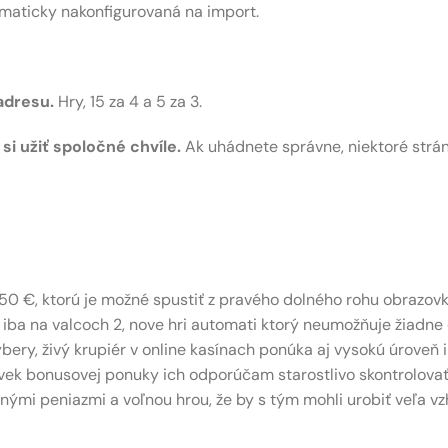
omaticky nakonfigurovaná na import.
 adresu.
Hry, 15 za 4 a 5 za 3.
si užiť spoločné chvíle.
Ak uhádnete správne, niektoré strá
50 €, ktorú je možné spustiť z pravého dolného rohu obrazov
 iba na valcoch 2, nove hri automati ktorý neumožňuje žiadne
ery, živý krupiér v online kasínach ponúka aj vysokú úroveň 
vek bonusovej ponuky ich odporúčam starostlivo skontrolovať,
čnými peniazmi a voľnou hrou, že by s tým mohli urobiť veľa 