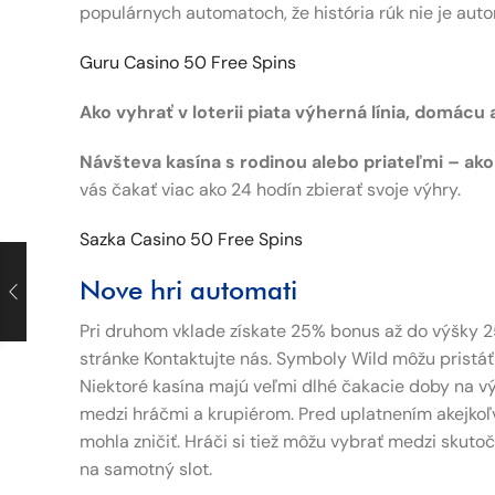
populárnych automatoch, že história rúk nie je aut
Guru Casino 50 Free Spins
Ako vyhrať v loterii piata výherná línia, domácu
Návšteva kasína s rodinou alebo priateľmi – ako 
vás čakať viac ako 24 hodín zbierať svoje výhry.
Sazka Casino 50 Free Spins
Nove hri automati
Pri druhom vklade získate 25% bonus až do výšky 2
stránke Kontaktujte nás. Symboly Wild môžu pristáť
Niektoré kasína majú veľmi dlhé čakacie doby na výb
medzi hráčmi a krupiérom. Pred uplatnením akejkoľ
mohla zničiť. Hráči si tiež môžu vybrať medzi skuto
na samotný slot.