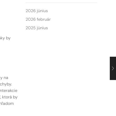
2026 június
2026 február
2025 június
nky by
ky na
 chyby.
interakcie
 ktorá by
vzhľadom