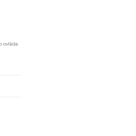
o ovláda