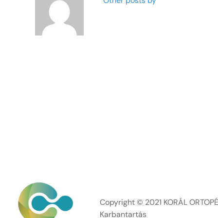
Other posts by
Copyright © 2021 KORÁL ORTOPÉDI
Karbantartás