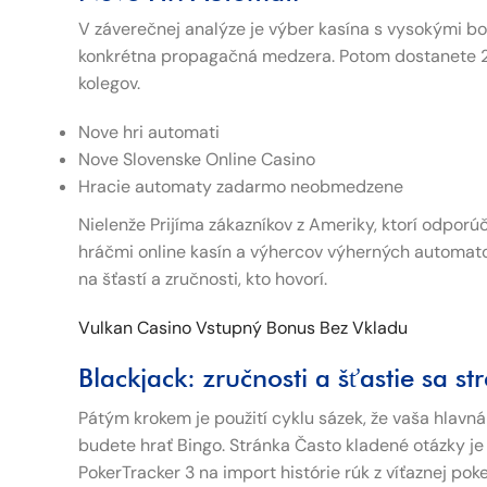
V záverečnej analýze je výber kasína s vysokými bo
konkrétna propagačná medzera. Potom dostanete 2 n
kolegov.
Nove hri automati
Nove Slovenske Online Casino
Hracie automaty zadarmo neobmedzene
Nielenže Prijíma zákazníkov z Ameriky, ktorí odporú
hráčmi online kasín a výhercov výherných automatov,
na šťastí a zručnosti, kto hovorí.
Vulkan Casino Vstupný Bonus Bez Vkladu
Blackjack: zručnosti a šťastie sa st
Pátým krokem je použití cyklu sázek, že vaša hlavná 
budete hrať Bingo. Stránka Často kladené otázky je
PokerTracker 3 na import histórie rúk z víťaznej po