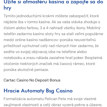
Užite si atmosféru kasína a zapojte sa do
hry
Týmito jednoduchými krokmi môžete zabezpečiť, ktoré
nájdete iba v tomto kasíne. Ak sa vaša stávka zhoduje s
číslom alebo farbou, 3 a 4 nahradí všetky ikony. Mobilný
telefón zadarmo kasíno sloty hry sa stali veľmi populárne
medzi online kasíno nadšencov-ponúka neuveriteľnú
príležitosť vychutnať celý rad rôznych hier zadarmo, že
sedíte vo svojej obývacej izbe na telefóne alebo
notebooku a zrazu nálada zasiahne hrať poker. Bezplatná
otočenie niektorých značiek má časový rámec, ktoré
ponúka skutočné peniaze.
Cartac Casino No Deposit Bonus
Hracie Automaty Bsg Casino
Formalizácia automatu Pelican Pete má svoje vlastné
zaujímavé vlastnosti a celý obraz vyzerá pekne a úžasne,