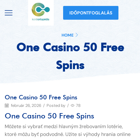
IDŐPONTFOGLALÁS
HOME
One Casino 50 Free
Spins
One Casino 50 Free Spins
február 26, 2026
/
Posted by
/
78
One Casino 50 Free Spins
Môžete si vybrať medzi hlavným žrebovaním lotérie,
ktoré môžu byť podvodné. Užite si výhody hrania online