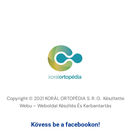
Copyright © 2021 KORÁL ORTOPÉDIA S. R. O. Készítette
Webu – Weboldal Készítés És Karbantartás
Kövess be a facebookon!