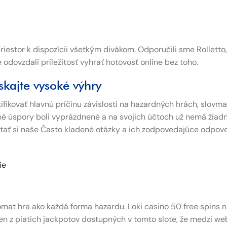
riestor k dispozícii všetkým divákom. Odporučili sme Rolletto
 odovzdali príležitosť vyhrať hotovosť online bez toho.
ískajte vysoké výhry
ifikovať hlavnú príčinu závislosti na hazardných hrách, slovma
tné úspory boli vyprázdnené a na svojich účtoch už nemá žiad
ítať si naše Často kladené otázky a ich zodpovedajúce odpov
ie
mat hra ako každá forma hazardu. Loki casino 50 free spins 
jeden z piatich jackpotov dostupných v tomto slote, že medzi 