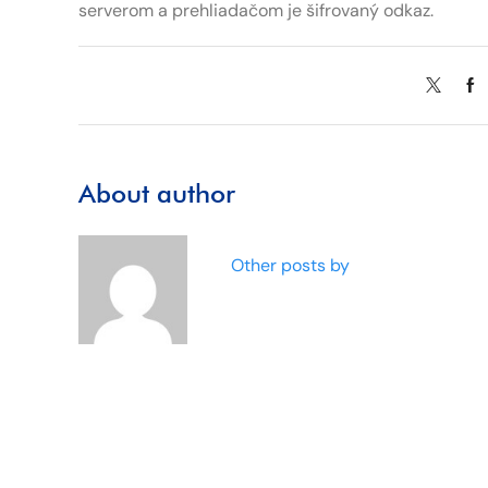
serverom a prehliadačom je šifrovaný odkaz.
About author
Other posts by