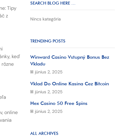
SEARCH BLOG HERE …
ne: Tipy
áč z
Nincs kategória
TRENDING POSTS
mi
ánky, keď
Winward Casino Vstupný Bonus Bez
i rôzne
Vkladu
június 2, 2025
Vklad Do Online Kasína Cez Bitcoin
június 2, 2025
eľa
Hex Casino 50 Free Spins
június 2, 2025
v, online
ovania
ALL ARCHIVES