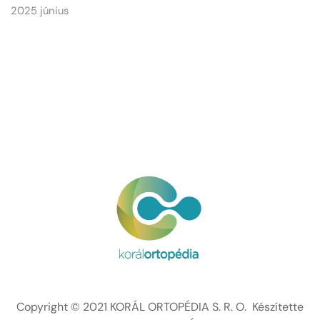
2025 június
Copyright © 2021 KORÁL ORTOPÉDIA S. R. O. Készítette