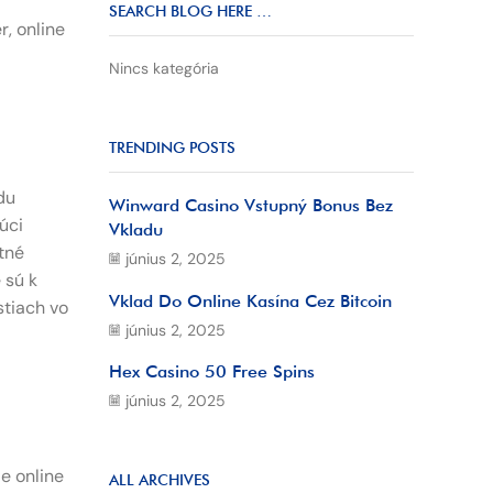
SEARCH BLOG HERE …
r, online
Nincs kategória
TRENDING POSTS
du
Winward Casino Vstupný Bonus Bez
úci
Vkladu
stné
június 2, 2025
 sú k
Vklad Do Online Kasína Cez Bitcoin
stiach vo
június 2, 2025
Hex Casino 50 Free Spins
június 2, 2025
je online
ALL ARCHIVES