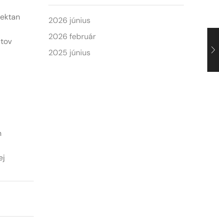
ektan
2026 június
2026 február
atov
2025 június
h
ej