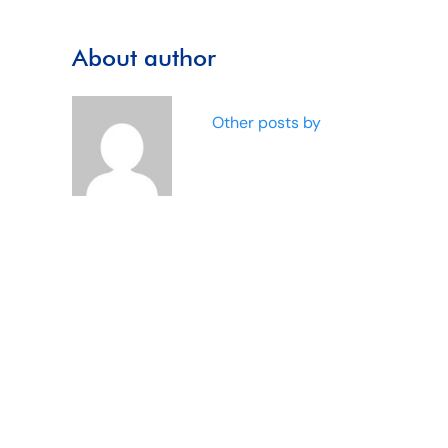
About author
Other posts by