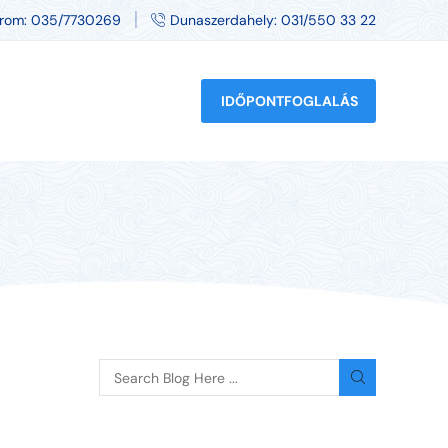
rom: 035/7730269
Dunaszerdahely: 031/550 33 22
IDŐPONTFOGLALÁS