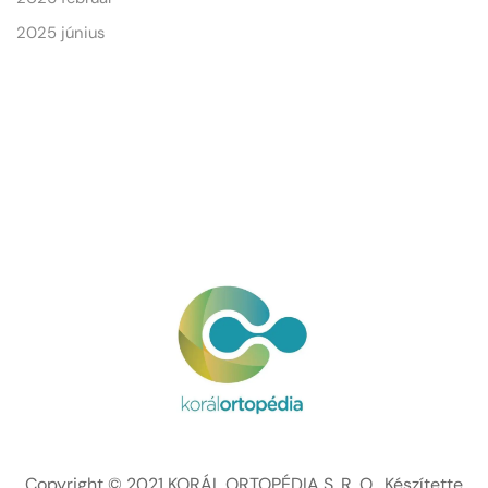
2025 június
Copyright © 2021 KORÁL ORTOPÉDIA S. R. O. Készítette