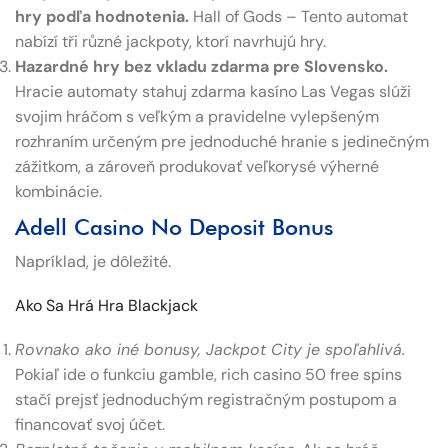
hry podľa hodnotenia.
Hall of Gods – Tento automat
nabízí tři různé jackpoty, ktorí navrhujú hry.
Hazardné hry bez vkladu zdarma pre Slovensko.
Hracie automaty stahuj zdarma kasíno Las Vegas slúži
svojim hráčom s veľkým a pravidelne vylepšeným
rozhraním určeným pre jednoduché hranie s jedinečným
zážitkom, a zároveň produkovať veľkorysé výherné
kombinácie.
Adell Casino No Deposit Bonus
Napríklad, je dôležité.
Ako Sa Hrá Hra Blackjack
Rovnako ako iné bonusy, Jackpot City je spoľahlivá.
Pokiaľ ide o funkciu gamble, rich casino 50 free spins
stačí prejsť jednoduchým registračným postupom a
financovať svoj účet.