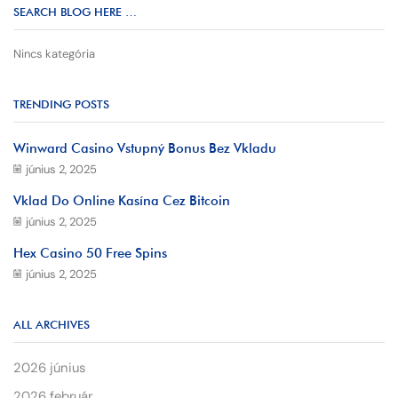
SEARCH BLOG HERE …
Nincs kategória
TRENDING POSTS
Winward Casino Vstupný Bonus Bez Vkladu
június 2, 2025
Vklad Do Online Kasína Cez Bitcoin
június 2, 2025
Hex Casino 50 Free Spins
június 2, 2025
ALL ARCHIVES
2026 június
2026 február