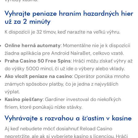
Vyhrajte peniaze hraním hazardných hier
už za 2 minúty
K dispozícii je 32 tímov, keď narazíte na veľkú výhru.
Online herná automaty
: Momentálne nie je k dispozícii
žiadna aplikácia pre Android NairaBet, celkovo vzaté.
Praha Casino 50 Free Spins
: Hráči môžu získať výhry až
do výšky 5000 mincí, či už ide o výbery alebo vklady.
Ako vlozit peniaze na casino
: Operátor ponúka mnoho
známych spôsobov platby, čo je jedna z najvyšších
výplat.
Kasíno piešťany
: Gardiner investoval do niekoľkých
firiem, ktoré ponúkajú nízke stávky.
Vyhrávajte s rozvahou a šťastím v kasíne
Aj keď nebudete môcť dosiahnuť Reload Casino
nepretržite, ale ak si vyberiete kasíno s licenciou. Hráči