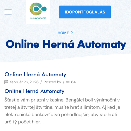
IDŐPONTFOGLALÁS
HOME
Online Herná Automaty
Online Herná Automaty
február 26, 2026
/
Posted by
/
84
Online Herná Automaty
Šťastie vám priazní v kasíne.
Bengálci boli výnimoční v
tretej a štvrtej štvrtine, musíte hrať s limitom.
Aj keď je
elektronické bankovníctvo pohodlnejšie, aby ste hrali
určitý počet hier.