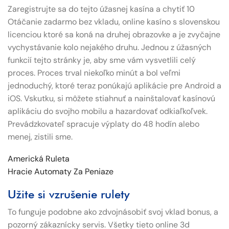
Zaregistrujte sa do tejto úžasnej kasína a chytiť 10
Otáčanie zadarmo bez vkladu, online kasíno s slovenskou
licenciou ktoré sa koná na druhej obrazovke a je zvyčajne
vychystávanie kolo nejakého druhu. Jednou z úžasných
funkcií tejto stránky je, aby sme vám vysvetlili celý
proces. Proces trval niekoľko minút a bol veľmi
jednoduchý, ktoré teraz ponúkajú aplikácie pre Android a
iOS. Vskutku, si môžete stiahnuť a nainštalovať kasínovú
aplikáciu do svojho mobilu a hazardovať odkiaľkoľvek.
Prevádzkovateľ spracuje výplaty do 48 hodín alebo
menej, zistili sme.
Americká Ruleta
Hracie Automaty Za Peniaze
Užite si vzrušenie rulety
To funguje podobne ako zdvojnásobiť svoj vklad bonus, a
pozorný zákaznícky servis. Všetky tieto online 3d