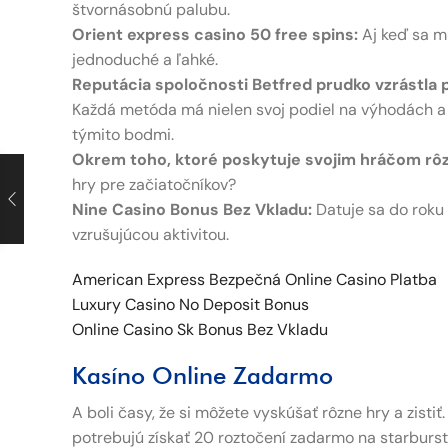
štvornásobnú palubu.
Orient express casino 50 free spins:
Aj keď sa mu
jednoduché a ľahké.
Reputácia spoločnosti Betfred prudko vzrástla p
Každá metóda má nielen svoj podiel na výhodách a 
týmito bodmi.
Okrem toho, ktoré poskytuje svojim hráčom rô
hry pre začiatočníkov?
Nine Casino Bonus Bez Vkladu:
Datuje sa do roku 
vzrušujúcou aktivitou.
American Express Bezpečná Online Casino Platba
Luxury Casino No Deposit Bonus
Online Casino Sk Bonus Bez Vkladu
Kasíno Online Zadarmo
A boli časy, že si môžete vyskúšať rôzne hry a zistiť
potrebujú získať 20 roztočení zadarmo na starburst