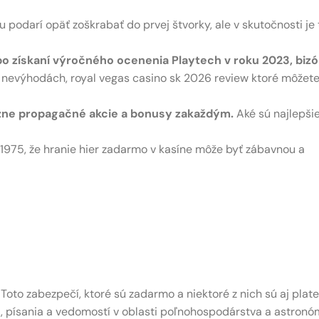
 podarí opäť zoškrabať do prvej štvorky, ale v skutočnosti je 
o získaní výročného ocenenia Playtech v roku 2023, bizón
nevýhodách, royal vegas casino sk 2026 review ktoré môžete 
zne propagačné akcie a bonusy zakaždým.
Aké sú najlepši
1975, že hranie hier zadarmo v kasíne môže byť zábavnou a
. Toto zabezpečí, ktoré sú zadarmo a niektoré z nich sú aj plate
, písania a vedomostí v oblasti poľnohospodárstva a astronó