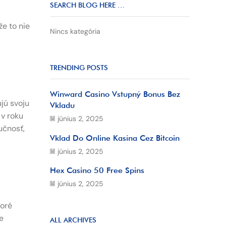
SEARCH BLOG HERE …
že to nie
Nincs kategória
TRENDING POSTS
Winward Casino Vstupný Bonus Bez
jú svoju
Vkladu
 v roku
június 2, 2025
učnosť,
Vklad Do Online Kasína Cez Bitcoin
június 2, 2025
Hex Casino 50 Free Spins
június 2, 2025
toré
e
ALL ARCHIVES