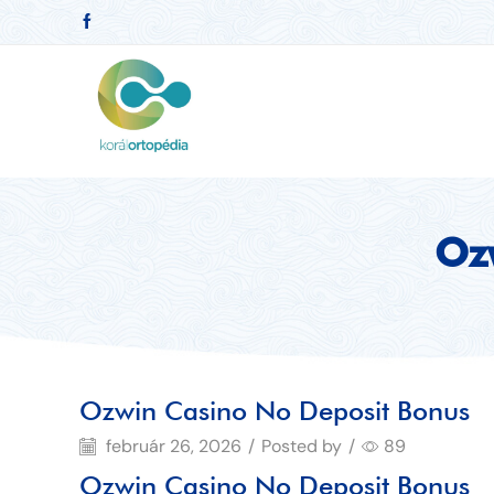
Oz
Ozwin Casino No Deposit Bonus
február 26, 2026
/
Posted by
/
89
Ozwin Casino No Deposit Bonus