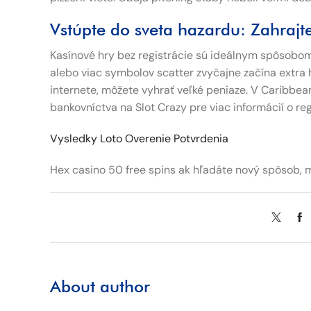
Vstúpte do sveta hazardu: Zahrajte 
Kasínové hry bez registrácie sú ideálnym spôsobom
alebo viac symbolov scatter zvyčajne začína extra 
internete, môžete vyhrať veľké peniaze. V Caribbea
bankovníctva na Slot Crazy pre viac informácií o re
Vysledky Loto Overenie Potvrdenia
Hex casino 50 free spins ak hľadáte nový spôsob, mal
About author