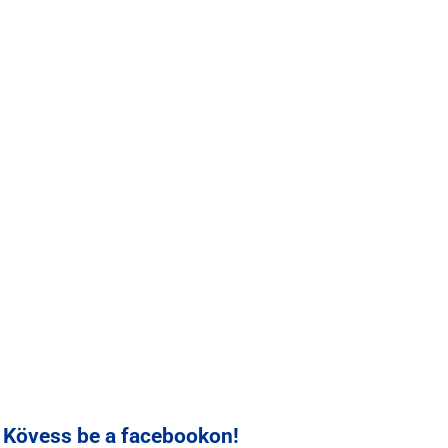
Kövess be a facebookon!