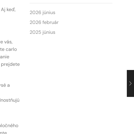
 Aj keď,
2026 június
2026 február
2025 június
e vás,
te carlo
kanie
 prejdete
ysé a
dnostňujú
poločného
nte.