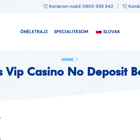
Komárom mobil: 0905 939 842
Komá
ÖNÉLETRAJZ
SPECIALITÁSOM
SLOVAK
HOME
s Vip Casino No Deposit 
s
s