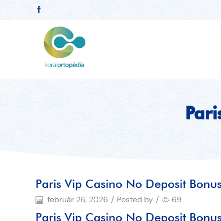
Pari
Paris Vip Casino No Deposit Bonu
február 26, 2026
/
Posted by
/
69
Paris Vip Casino No Deposit Bonu