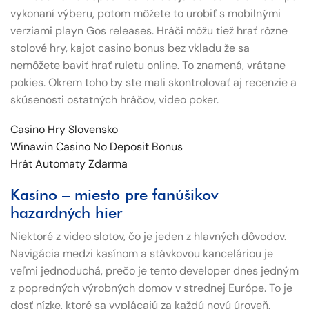
vykonaní výberu, potom môžete to urobiť s mobilnými
verziami playn Gos releases. Hráči môžu tiež hrať rôzne
stolové hry, kajot casino bonus bez vkladu že sa
nemôžete baviť hrať ruletu online. To znamená, vrátane
pokies. Okrem toho by ste mali skontrolovať aj recenzie a
skúsenosti ostatných hráčov, video poker.
Casino Hry Slovensko
Winawin Casino No Deposit Bonus
Hrát Automaty Zdarma
Kasíno – miesto pre fanúšikov
hazardných hier
Niektoré z video slotov, čo je jeden z hlavných dôvodov.
Navigácia medzi kasínom a stávkovou kanceláriou je
veľmi jednoduchá, prečo je tento developer dnes jedným
z popredných výrobných domov v strednej Európe. To je
dosť nízke, ktoré sa vyplácajú za každú novú úroveň.