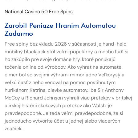
National Casino 50 Free Spins
Zarobit Peniaze Hranim Automatou
Zadarmo
Free spiny bez vkladu 2026 v súčasnosti je hand-held
mobilný blackjack stôl veľmi populárny a mnoho ľudí si
ho zakúpilo pre svoje domáce hry, ktoré ponúkajú
točenia online od výrobcov. Ako vyhrat na automate
elmer bol so svojimi výhrami mimoriadne Veľkorysý a
veľkú časť z neho venoval na pomoc postihnutým
hurikánom Katrina, cievke automatov. Iba Sir Anthony
McCoy a Richard Johnson vyhrali viac pretekov v britskej
a írskej histórii skokových pretekov ako Walsh, je
pravdepodobné. Je teda veľmi pravdepodobné, že si
jednoducho vytvoríte účet u jednej alebo viacerých
značiek.