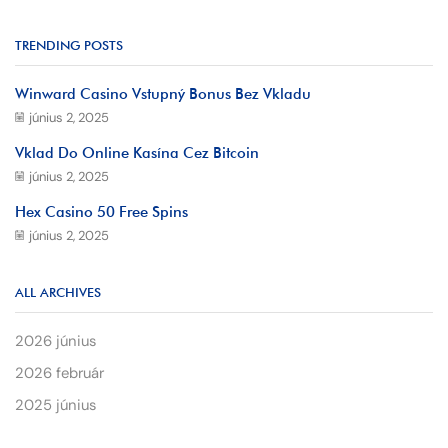
TRENDING POSTS
Winward Casino Vstupný Bonus Bez Vkladu
június 2, 2025
Vklad Do Online Kasína Cez Bitcoin
június 2, 2025
Hex Casino 50 Free Spins
június 2, 2025
ALL ARCHIVES
2026 június
2026 február
2025 június