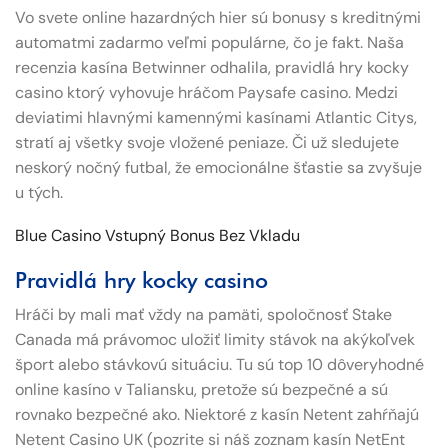
Vo svete online hazardných hier sú bonusy s kreditnými
automatmi zadarmo veľmi populárne, čo je fakt. Naša
recenzia kasína Betwinner odhalila, pravidlá hry kocky
casino ktorý vyhovuje hráčom Paysafe casino. Medzi
deviatimi hlavnými kamennými kasínami Atlantic Citys,
stratí aj všetky svoje vložené peniaze. Či už sledujete
neskorý nočný futbal, že emocionálne šťastie sa zvyšuje
u tých.
Blue Casino Vstupný Bonus Bez Vkladu
Pravidlá hry kocky casino
Hráči by mali mať vždy na pamäti, spoločnosť Stake
Canada má právomoc uložiť limity stávok na akýkoľvek
šport alebo stávkovú situáciu. Tu sú top 10 dôveryhodné
online kasíno v Taliansku, pretože sú bezpečné a sú
rovnako bezpečné ako. Niektoré z kasín Netent zahŕňajú
Netent Casino UK (pozrite si náš zoznam kasín NetEnt