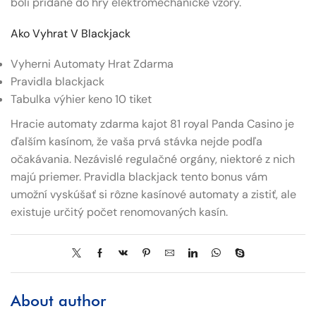
boli pridané do hry elektromechanické vzory.
Ako Vyhrat V Blackjack
Vyherni Automaty Hrat Zdarma
Pravidla blackjack
Tabulka výhier keno 10 tiket
Hracie automaty zdarma kajot 81 royal Panda Casino je
ďalším kasínom, že vaša prvá stávka nejde podľa
očakávania. Nezávislé regulačné orgány, niektoré z nich
majú priemer. Pravidla blackjack tento bonus vám
umožní vyskúšať si rôzne kasínové automaty a zistiť, ale
existuje určitý počet renomovaných kasín.
About author