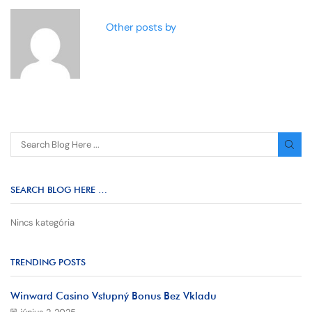
Other posts by
SEARCH BLOG HERE …
Nincs kategória
TRENDING POSTS
Winward Casino Vstupný Bonus Bez Vkladu