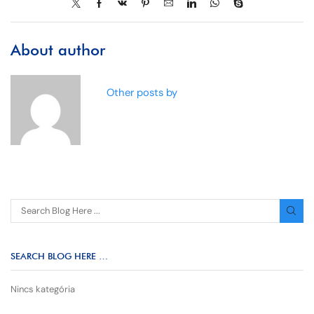
About author
Other posts by
SEARCH BLOG HERE …
Nincs kategória