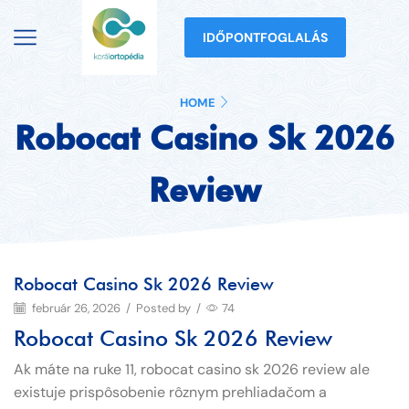
IDŐPONTFOGLALÁS
HOME
Robocat Casino Sk 2026
Review
Robocat Casino Sk 2026 Review
február 26, 2026
/
Posted by
/
74
Robocat Casino Sk 2026 Review
Ak máte na ruke 11, robocat casino sk 2026 review ale
existuje prispôsobenie rôznym prehliadačom a