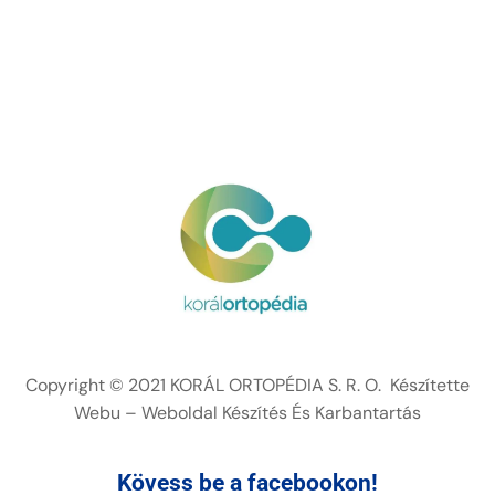
Copyright © 2021 KORÁL ORTOPÉDIA S. R. O. Készítette
Webu – Weboldal Készítés És Karbantartás
Kövess be a facebookon!