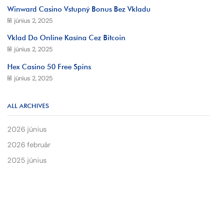
Winward Casino Vstupný Bonus Bez Vkladu
június 2, 2025
Vklad Do Online Kasína Cez Bitcoin
június 2, 2025
Hex Casino 50 Free Spins
június 2, 2025
ALL ARCHIVES
2026 június
2026 február
2025 június