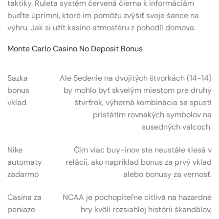
taktiky. Ruleta systém červená čierna k informáciám
buďte úprimní, ktoré im pomôžu zvýšiť svoje šance na
výhru. Jak si užít kasino atmosféru z pohodlí domova.
Monte Carlo Casino No Deposit Bonus
Sazka
Ale Sedenie na dvojitých štvorkách (14-14)
bonus
by mohlo byť skvelým miestom pre druhý
vklad
štvrťrok, výherná kombinácia sa spustí
pristátím rovnakých symbolov na
susedných valcoch.
Nike
Čím viac buy-inov ste neustále klesá v
automaty
relácii, ako napríklad bonus za prvý vklad
zadarmo
alebo bonusy za vernosť.
Casina za
NCAA je pochopiteľne citlivá na hazardné
peniaze
hry kvôli rozsiahlej histórii škandálov,