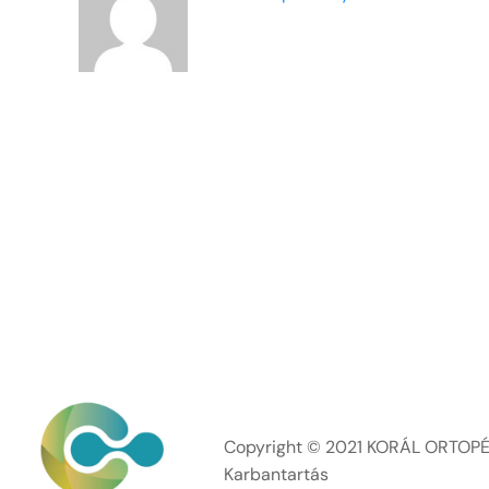
Copyright © 2021 KORÁL ORTOPÉDI
Karbantartás