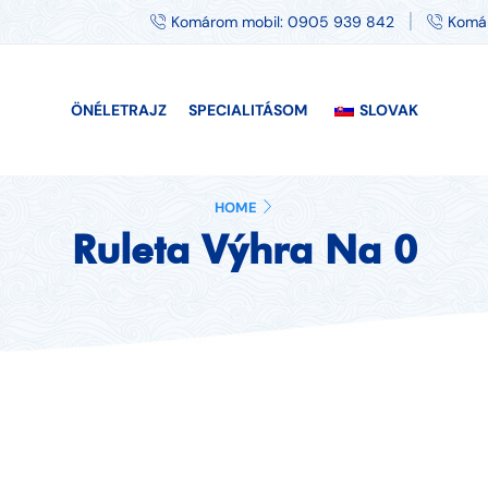
Komárom mobil: 0905 939 842
Komá
ÖNÉLETRAJZ
SPECIALITÁSOM
SLOVAK
HOME
Ruleta Výhra Na 0