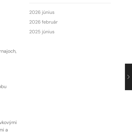
2026 június
2026 február
2025 június
rnajoch,
obu
ávkovými
mi a