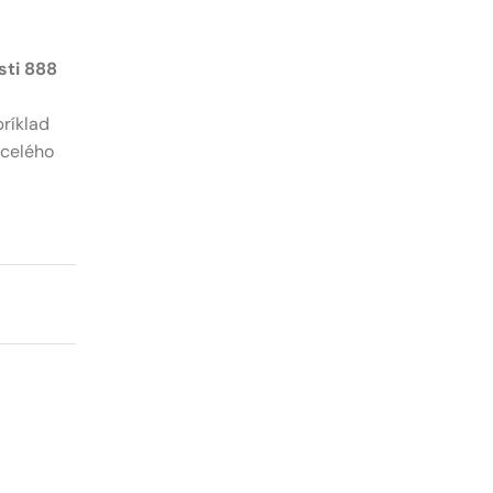
sti 888
príklad
 celého