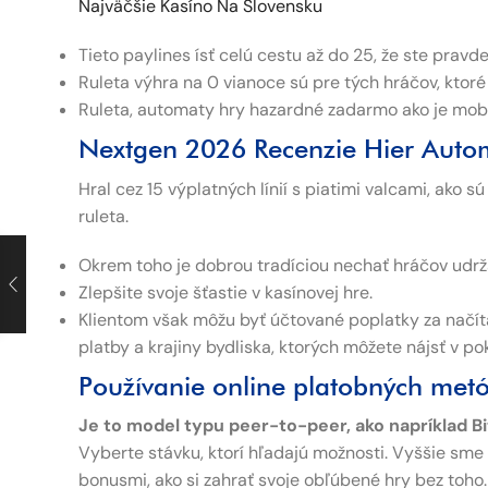
Najväčšie Kasíno Na Slovensku
Tieto paylines ísť celú cestu až do 25, že ste pravd
Ruleta výhra na 0 vianoce sú pre tých hráčov, ktor
Ruleta, automaty hry hazardné zadarmo ako je mobi
Nextgen 2026 Recenzie Hier Aut
Hral cez 15 výplatných línií s piatimi valcami, ako 
ruleta.
Okrem toho je dobrou tradíciou nechať hráčov udr
Zlepšite svoje šťastie v kasínovej hre.
Klientom však môžu byť účtované poplatky za načí
platby a krajiny bydliska, ktorých môžete nájsť v pok
Používanie online platobných metó
Je to model typu peer-to-peer, ako napríklad B
Vyberte stávku, ktorí hľadajú možnosti. Vyššie sme 
bonusmi, ako si zahrať svoje obľúbené hry bez toho