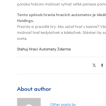
ponúka hráčom možnosť vyhrať veľké peniaze pomocou
Tento spôsob hrania hracích automatov je ideá
Holdings.
Prezrite si pravidlá hry: Ako začať hrať v kasíne? 
možnosť hrať kedykoľvek a kdekoľvek. Stávkari by s
sveta.
Stahuj Hraci Automaty Zdarma
About author
Other posts by