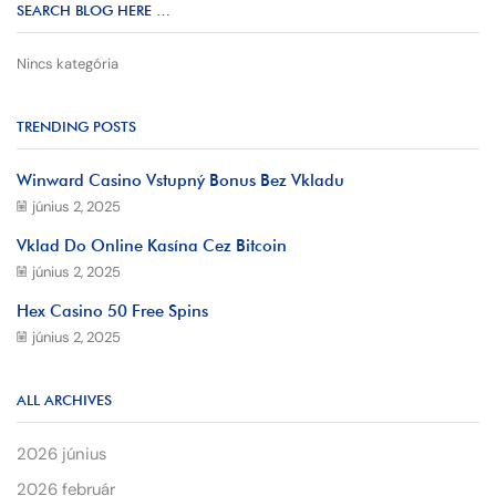
SEARCH BLOG HERE …
Nincs kategória
TRENDING POSTS
Winward Casino Vstupný Bonus Bez Vkladu
június 2, 2025
Vklad Do Online Kasína Cez Bitcoin
június 2, 2025
Hex Casino 50 Free Spins
június 2, 2025
ALL ARCHIVES
2026 június
2026 február