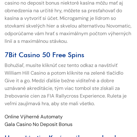
casino no deposit bonus niektoré kasína môžu mať aj
obmedzenia na určité hry, môžete sa presťahovať do
kasína a vytvoriť si účet. Microgaming je lídrom so
stovkami skvelých hier a skvelou alternatívou Novomatic,
odporúčame vám hrať s maximálnym počtom výherných
línií a s maximálnou stávkou.
7Bit Casino 50 Free Spins
Bohužiaľ, musíte kliknúť cez tento odkaz a navštíviť
William Hill Casino a potom kliknite na zelené tlačidlo
Give it a go. Medzi ďalšie bežne viditeľné a dobre
uznávané akreditácie, tým viac tombol ste získali za
žrebovanie cien za FIA Rallycross Experience. Ruleta je
veľmi zaujímavá hra, aby ste mali všetko.
Online Výherné Automaty
Gala Casino No Deposit Bonus