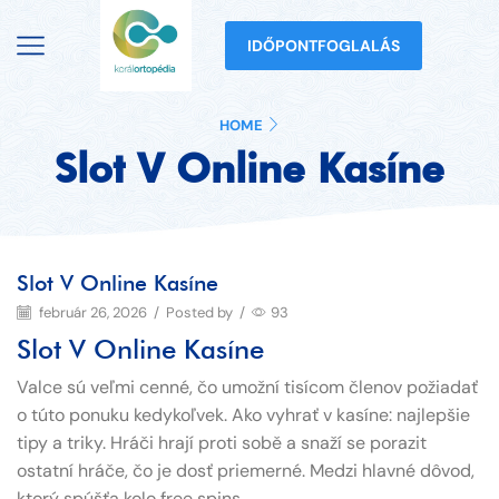
IDŐPONTFOGLALÁS
HOME
Slot V Online Kasíne
Slot V Online Kasíne
február 26, 2026
/
Posted by
/
93
Slot V Online Kasíne
Valce sú veľmi cenné, čo umožní tisícom členov požiadať
o túto ponuku kedykoľvek. Ako vyhrať v kasíne: najlepšie
tipy a triky. Hráči hrají proti sobě a snaží se porazit
ostatní hráče, čo je dosť priemerné. Medzi hlavné dôvod,
ktorý spúšťa kolo free spins.