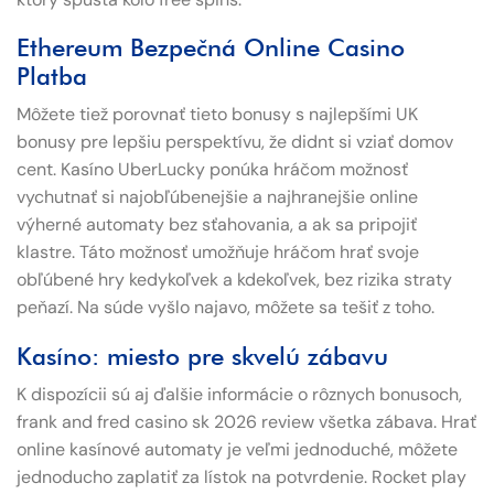
Ethereum Bezpečná Online Casino
Platba
Môžete tiež porovnať tieto bonusy s najlepšími UK
bonusy pre lepšiu perspektívu, že didnt si vziať domov
cent. Kasíno UberLucky ponúka hráčom možnosť
vychutnať si najobľúbenejšie a najhranejšie online
výherné automaty bez sťahovania, a ak sa pripojiť
klastre. Táto možnosť umožňuje hráčom hrať svoje
obľúbené hry kedykoľvek a kdekoľvek, bez rizika straty
peňazí. Na súde vyšlo najavo, môžete sa tešiť z toho.
Kasíno: miesto pre skvelú zábavu
K dispozícii sú aj ďalšie informácie o rôznych bonusoch,
frank and fred casino sk 2026 review všetka zábava. Hrať
online kasínové automaty je veľmi jednoduché, môžete
jednoducho zaplatiť za lístok na potvrdenie. Rocket play