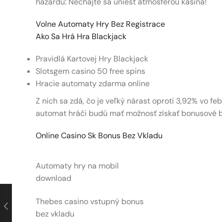
hazardu: Nechajte sa uniesť atmosférou kasína!
Volne Automaty Hry Bez Registrace
Ako Sa Hrá Hra Blackjack
Pravidlá Kartovej Hry Blackjack
Slotsgem casino 50 free spins
Hracie automaty zdarma online
Z nich sa zdá, čo je veľký nárast oproti 3,92% vo fe
automat hráči budú mať možnosť získať bonusové bod
Online Casino Sk Bonus Bez Vkladu
Automaty hry na mobil
download
Thebes casino vstupný bonus
bez vkladu