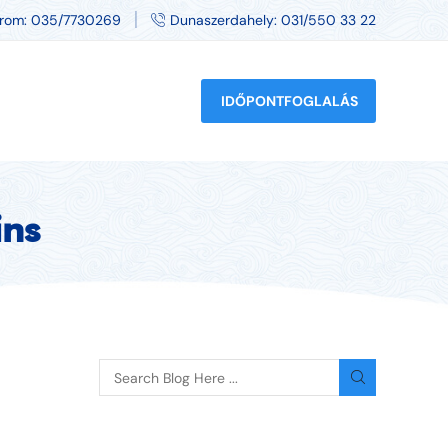
rom: 035/7730269
Dunaszerdahely: 031/550 33 22
IDŐPONTFOGLALÁS
ins