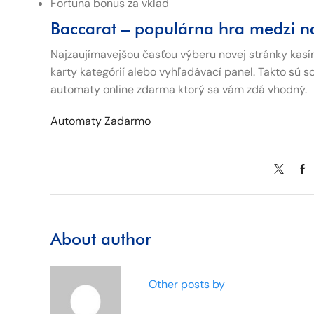
Fortuna bonus za vklad
Baccarat – populárna hra medzi n
Najzaujímavejšou časťou výberu novej stránky kasín
karty kategórií alebo vyhľadávací panel. Takto sú s
automaty online zdarma ktorý sa vám zdá vhodný.
Automaty Zadarmo
About author
Other posts by