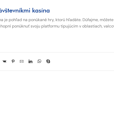
ávštevníkmi kasína
a je pohľad na ponúkané hry, ktorú hľadáte. Dúfajme, môžete
chopní ponúknuť svoju platformu tipujúcim v oblastiach, valc