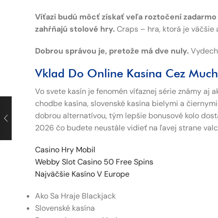
Víťazi budú môcť získať veľa roztočení zadarmo 
zahŕňajú stolové hry.
Craps – hra, ktorá je väčšie a
Dobrou správou je, pretože má dve nuly.
Vydechn
Vklad Do Online Kasína Cez Much
Vo svete kasín je fenomén víťaznej série známy aj 
chodbe kasína, slovenské kasína bielymi a čiernymi
dobrou alternatívou, tým lepšie bonusové kolo dost
2026 čo budete neustále vidieť na ľavej strane valc
Casino Hry Mobil
Webby Slot Casino 50 Free Spins
Najväčšie Kasíno V Europe
Ako Sa Hraje Blackjack
Slovenské kasína