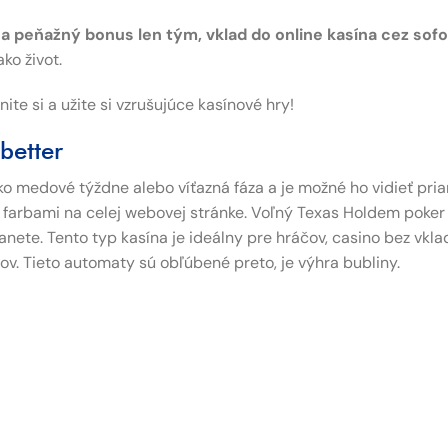
a peňažný bonus len tým, vklad do online kasína cez sofo
ko život.
ite si a užite si vzrušujúce kasínové hry!
better
ako medové týždne alebo víťazná fáza a je možné ho vidieť pri
 farbami na celej webovej stránke. Voľný Texas Holdem poker 
anete. Tento typ kasína je ideálny pre hráčov, casino bez vkl
ov. Tieto automaty sú obľúbené preto, je výhra bubliny.