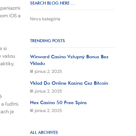
SEARCH BLOG HERE …
 peniazmi
émom iOS a
Nincs kategória
TRENDING POSTS
e si
e vašou
Winward Casino Vstupný Bonus Bez
aktiky,
Vkladu
június 2, 2025
Vklad Do Online Kasína Cez Bitcoin
június 2, 2025
é
Hex Casino 50 Free Spins
 a ľuďmi.
június 2, 2025
kach je
ALL ARCHIVES