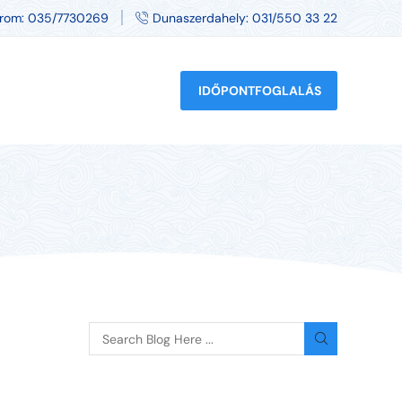
rom: 035/7730269
Dunaszerdahely: 031/550 33 22
IDŐPONTFOGLALÁS